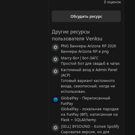
.
0 оценок
0
0
з
Обсудить ресурс
в
ё
з
Другие ресурсы
д
пользователя Venksu
PNG Баннеры Arizona RP 2026
Иконка ресурса
Баннеры Arizona RP в png
Marry-Бот | Бот-ЗАГС
Иконка ресурса
Простой бот для свадьб в чатах
Кастомный вход в Admin Panel
Иконка ресурса
(ACP)
Готовый вариант кастомного
входа, самописный, нигде не
использован.
GlobalPay - Переписанный
FunPay
GlobalPay - локальная пародия
на FunPay (ФП), написанная на
Flask + SQLAlchemy.
[SELL] BYSOUND - Копия Spotify
Иконка ресурса
Сыроватая версия, но для