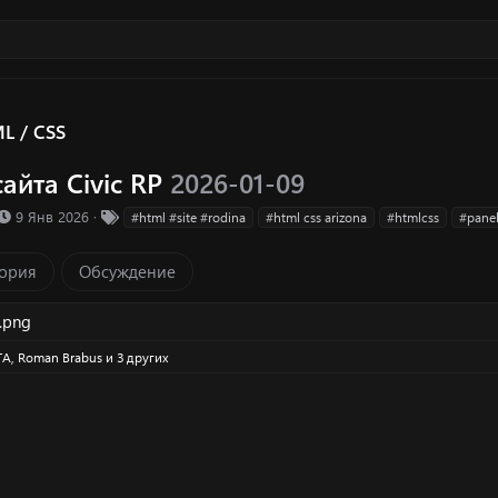
L / CSS
сайта Civic RP
2026-01-09
ка ресурса
Д
Т
9 Янв 2026
#html #site #rodina
#html css arizona
#htmlcss
#panel
а
е
т
г
ория
Обсуждение
а
и
с
о
з
д
TA
,
Roman Brabus
и 3 других
а
н
и
я