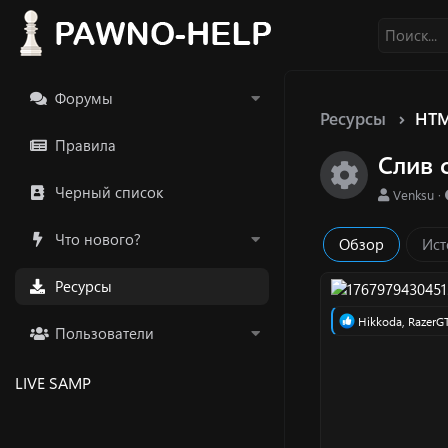
Форумы
Ресурсы
HTM
Правила
Слив 
Икон
Черный список
А
Venksu
в
т
Что нового?
Обзор
Ист
о
р
Ресурсы
Р
Hikkoda
,
RazerG
Пользователи
е
а
к
LIVE SAMP
ц
и
и
: