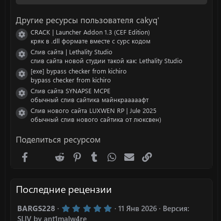
ё
з
Другие ресурсы пользователя cakyq'
д
CRACK | Launcher Addon 1.3 (CEF Edition)
Иконка ресурса
кряк в .dll формате вместе с сурс кодом
Слив сайта | Lethality Studio
Иконка ресурса
слив сайта новой студии такой как: Lethality Studio
[exe] bypass checker from kichiro
Иконка ресурса
bypass checker from kichiro
Слив сайта SYNAPSE MCPE
Иконка ресурса
обычный слив сайтика майнкрааааафт
Слив нового сайта LUXWEN RP | Jule 2025
Иконка ресурса
обычный слив нового сайтика от люксвен)
Поделиться ресурсом
Facebook
X (Twitter)
Reddit
Pinterest
Tumblr
WhatsApp
Электронная почта
Ссылка
Последние рецензии
5
BARGS228
11 Янв 2026
Версия:
.
SLIV by ant1malw4re