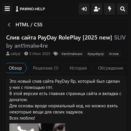
HTML / CSS
Слив сайта PayDay RolePlay [2025 new]
SLIV
by ant1malw4re
А
Д
Т
cakyq'
5 Июн 2025
#antimalware
#paydayrp
#слив
в
а
е
т
т
г
Обзор
Рецензии (1)
История
Обсуждение
о
а
и
р
с
о
Это новый слив сайта PayDay Rp, который был сделан
з
у них с помощью гпт.
д
В этой версии есть главная страница сайта и вкладка с
а
донатом.
н
Для основы вроде нормальный код, но можно взять
и
я
некоторые вещи для своих задумок.
Всех люблю!