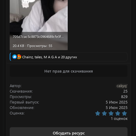
705d7cac5c8873c0964689cfe3fcdd7c_002.jpg
20.4 KB · Просмотры: 55
Р
Chainz
,
tales
,
M A G A
и 20 других
е
а
Нет прав для скачивания
к
ц
и
Автор
cakyq'
и
:
Скачивания
25
Просмотры
829
Первый выпуск
5 Июн 2025
Обновление
5 Июн 2025
5
Оценка
.
1 оценок
0
0
з
Обсудить ресурс
в