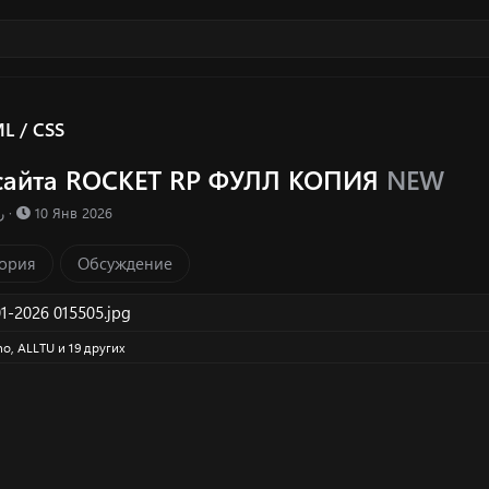
L / CSS
сайта ROCKET RP ФУЛЛ КОПИЯ
NEW
ка ресурса
Д
ر
10 Янв 2026
а
т
ория
Обсуждение
а
с
о
з
no
,
ALLTU
и 19 других
д
а
н
и
я