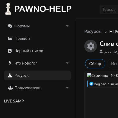
Форумы
Ресурсы
HTM
Правила
Слив 
Икон
Черный список
А
جل ياباني
в
т
Что нового?
Обзор
Ист
о
р
Ресурсы
Р
Bogina257
,
lucia
Пользователи
е
а
к
LIVE SAMP
ц
и
и
: