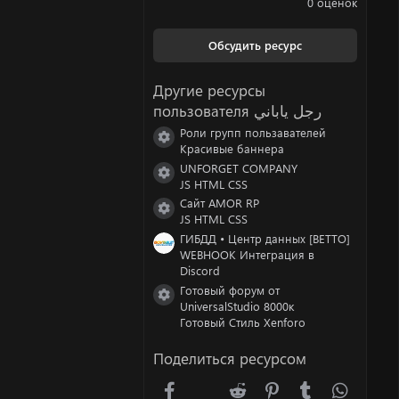
0 оценок
0
0
з
Обсудить ресурс
в
ё
з
Другие ресурсы
д
пользователя رجل ياباني
Роли групп пользавателей
Иконка ресурса
Красивые баннера
UNFORGET COMPANY
Иконка ресурса
JS HTML CSS
Сайт AMOR RP
Иконка ресурса
JS HTML CSS
ГИБДД • Центр данных [BETTO]
WEBHOOK Интеграция в
Discord
Готовый форум от
Иконка ресурса
UniversalStudio 8000к
Готовый Стиль Xenforo
Поделиться ресурсом
Facebook
X (Twitter)
Reddit
Pinterest
Tumblr
WhatsA