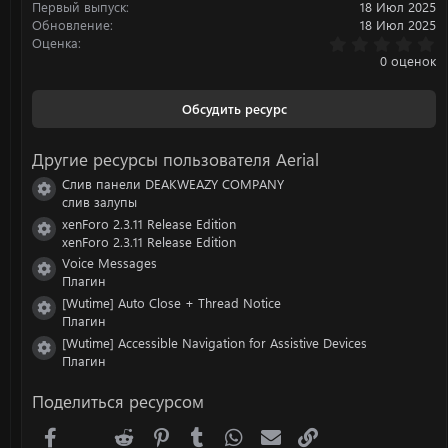
Первый выпуск
18 Июл 2025
Обновление
18 Июл 2025
0
Оценка
.
0 оценок
0
0
з
Обсудить ресурс
в
ё
з
Другие ресурсы пользователя Aerial
д
Слив панели DEAKWEAZY COMPANY
Иконка ресурса
слив залупы
xenForo 2.3.11 Release Edition
Иконка ресурса
xenForo 2.3.11 Release Edition
Voice Messages
Иконка ресурса
Плагин
[Wutime] Auto Close + Thread Notice
Иконка ресурса
Плагин
[Wutime] Accessible Navigation for Assistive Devices
Иконка ресурса
Плагин
Поделиться ресурсом
Facebook
X (Twitter)
Reddit
Pinterest
Tumblr
WhatsApp
Электронная почта
Ссылка