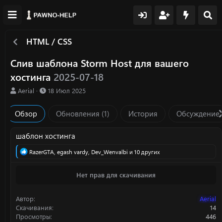
HTML / CSS
Слив шаблона Storm Host для вашего
хостинга
2025-07-18
А
Д
Aerial
18 Июл 2025
в
а
т
т
Обзор
Обновления (1)
История
Обсуждение
о
а
р
с
о
шаблон хостинга
з
Р
RazerGTA
,
egash vardy
,
Dev_Wenvalbi
и 10 других
д
е
а
а
н
Нет прав для скачивания
к
и
ц
я
и
Автор
Aerial
и
:
Скачивания
14
Просмотры
446