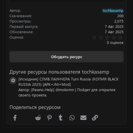
ц
и
Автор
tochkasamp
и
:
Скачивания
200
Просмотры
2,075
Первый выпуск
7 Авг 2025
Обновление
7 Авг 2025
0
Оценка
.
0 оценок
0
0
з
Обсудить ресурс
в
ё
з
Другие ресурсы пользователя tochkasamp
д
[Исходник] СЛИВ ЛАУНЧЕРА Turn Russia (КОПИЯ BLACK
Иконка ресурса
RUSSIA 2025) [APK+JNI+Mod]
Автор: [Pawno-Help] dimokomn | Пойдет для открытия
своего проекта.
Поделиться ресурсом
Facebook
X (Twitter)
Reddit
Pinterest
Tumblr
WhatsApp
Электронная почта
Ссылка