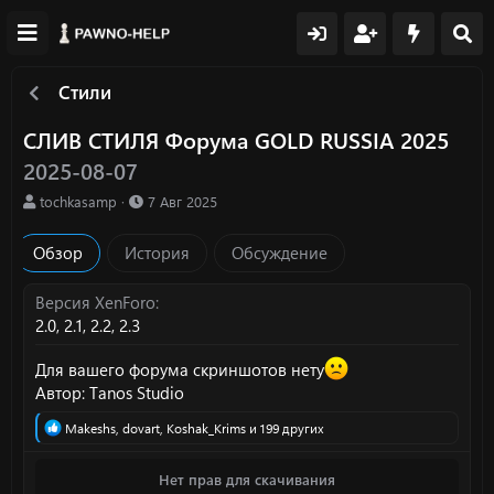
Стили
СЛИВ СТИЛЯ Форума GOLD RUSSIA 2025
2025-08-07
А
Д
tochkasamp
7 Авг 2025
в
а
т
т
Обзор
История
Обсуждение
о
а
р
с
о
Версия XenForo
з
2.0
2.1
2.2
2.3
д
а
Для вашего форума скриншотов нету
н
Автор: Tanos Studio
и
я
Р
Makeshs
,
dovart
,
Koshak_Krims
и 199 других
е
а
Нет прав для скачивания
к