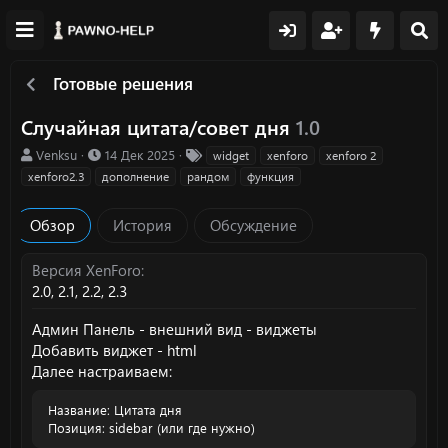
Готовые решения
Случайная цитата/совет дня
1.0
А
Д
Т
Venksu
14 Дек 2025
widget
xenforo
xenforo 2
в
а
е
xenforo2.3
дополнение
рандом
функция
т
т
г
о
а
и
Обзор
История
Обсуждение
р
с
о
з
Версия XenForo
д
2.0
2.1
2.2
2.3
а
н
Админ Панель - внешний вид - виджеты
и
Добавить виджет - html
я
Далее настраиваем:
Название: Цитата дня
Позиция: sidebar (или где нужно)