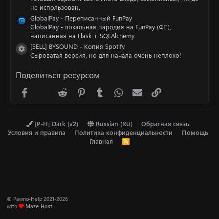
не использован.
GlobalPay - Переписанный FunPay
GlobalPay - локальная пародия на FunPay (ФП),
написанная на Flask + SQLAlchemy.
[SELL] BYSOUND - Копия Spotify
Иконка ресурса
Сыроватая версия, но для начала очень неплохо!
Поделиться ресурсом
Facebook
X (Twitter)
Reddit
Pinterest
Tumblr
WhatsApp
Электронная почта
Ссылка
[P-H] Dark (v2)
Russian (RU)
Обратная связь
Условия и правила
Политика конфиденциальности
Помощь
Главная
R
S
S
© Pawno-Help 2021-2026
with
Maze-Host