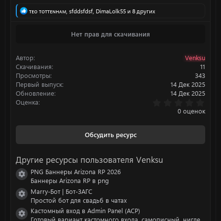
Р
ᴛᴇᴏ ᴛᴏᴛᴛᴇɴʜᴀᴍ
,
sfddsfdsf
,
DimaLolk55
и 8 других
е
а
Нет прав для скачивания
к
ц
и
Автор
Venksu
и
:
Скачивания
11
Просмотры
343
Первый выпуск
14 Дек 2025
Обновление
14 Дек 2025
0
Оценка
.
0 оценок
0
0
з
Обсудить ресурс
в
ё
з
Другие ресурсы пользователя Venksu
д
PNG Баннеры Arizona RP 2026
Иконка ресурса
Баннеры Arizona RP в png
Marry-Бот | Бот-ЗАГС
Иконка ресурса
Простой бот для свадьб в чатах
Кастомный вход в Admin Panel (ACP)
Иконка ресурса
Готовый вариант кастомного входа, самописный, нигде