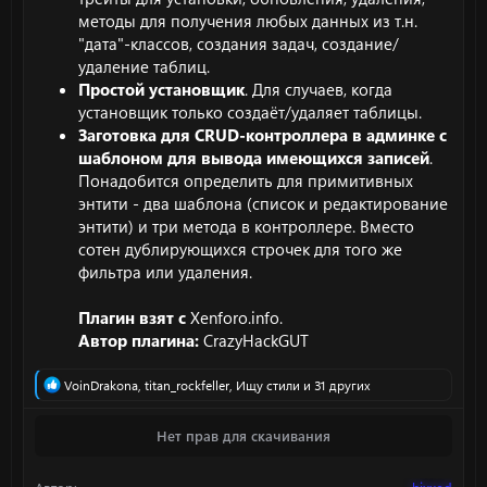
методы для получения любых данных из т.н.
"дата"-классов, создания задач, создание/
удаление таблиц.
Простой установщик
. Для случаев, когда
установщик только создаёт/удаляет таблицы.
Заготовка для CRUD-контроллера в админке с
шаблоном для вывода имеющихся записей
.
Понадобится определить для примитивных
энтити - два шаблона (список и редактирование
энтити) и три метода в контроллере. Вместо
сотен дублирующихся строчек для того же
фильтра или удаления.
Плагин взят с
Xenforo.info.
Автор плагина:
CrazyHackGUT
Р
VoinDrakona
,
titan_rockfeller
,
Ищу стили
и 31 других
е
а
Нет прав для скачивания
к
ц
и