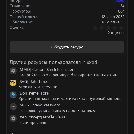
Автор
hixxed
и
:
Скачивания
34
Просмотры
664
Первый выпуск
12 Июл 2025
Обновление
12 Июл 2025
0
Оценка
.
0 оценок
0
0
з
Обсудить ресурс
в
ё
з
Другие ресурсы пользователя hixxed
д
[MMO] Custom Ban Information
Иконка ресурса
Настройте свою страницу о блокировке как вы хотите
[SVG] Date Time
Блок даты и времени
[DohTheme] Fore
Креативная, модная и максимально дружелюбная тема
WBB - Thread Password
Позволяет устанавливать пароль на темы.
[XenConcept] Profile Views
Иконка ресурса
Гости профиля