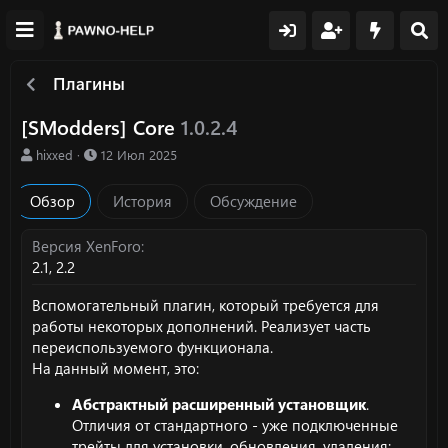
Плагины
[SModders] Core
1.0.2.4
А
Д
hixxed
12 Июл 2025
в
а
т
т
Обзор
История
Обсуждение
о
а
р
с
о
Версия XenForo
з
2.1
2.2
д
а
Вспомогательный плагин, который требуется для
н
работы некоторых дополнений. Реализует часть
и
переиспользуемого функционала.
я
На данный момент, это:
Абстрактный расширенный установщик
.
Отличия от стандартного - уже подключенные
трейты для установки, обновления, удаления;