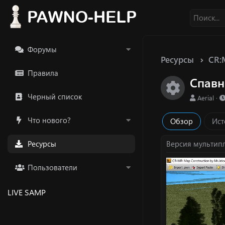
Форумы
Ресурсы
CR:
Правила
Спавн
Икон
Черный список
А
Aerial
в
т
Что нового?
Обзор
Ист
о
р
Ресурсы
Версия мультип
Пользователи
LIVE SAMP