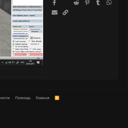
Facebook
X (Twitter)
Reddit
Pinterest
Tumblr
WhatsA
Электронная почта
Ссылка
ности
Помощь
Главная
R
S
S