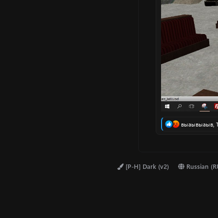
Р
выаывыаыв
,
е
а
к
ц
и
[P-H] Dark (v2)
Russian (R
и
: