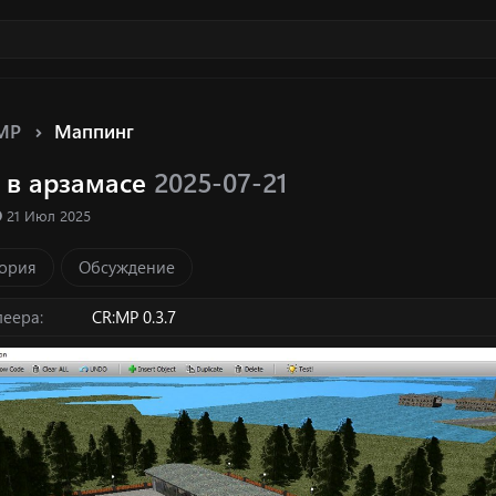
MP
Маппинг
 в арзамасе
2025-07-21
ка ресурса
Д
21 Июл 2025
а
т
ория
Обсуждение
а
с
о
леера
CR:MP 0.3.7
з
д
а
н
и
я