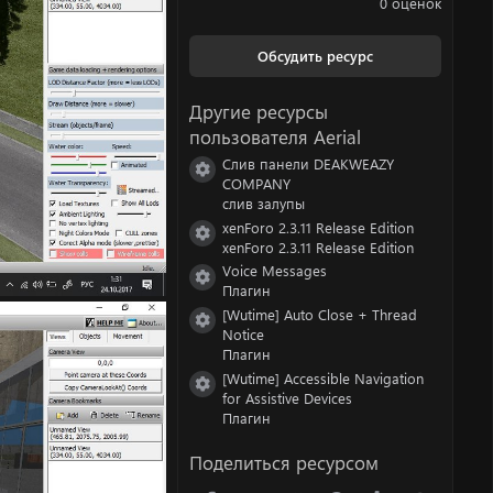
0 оценок
0
0
з
Обсудить ресурс
в
ё
з
Другие ресурсы
д
пользователя Aerial
Слив панели DEAKWEAZY
Иконка ресурса
COMPANY
слив залупы
xenForo 2.3.11 Release Edition
Иконка ресурса
xenForo 2.3.11 Release Edition
Voice Messages
Иконка ресурса
Плагин
[Wutime] Auto Close + Thread
Иконка ресурса
Notice
Плагин
[Wutime] Accessible Navigation
Иконка ресурса
for Assistive Devices
Плагин
Поделиться ресурсом