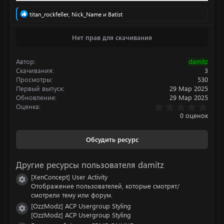
Р
titan_rockfeller
,
Nick_Name
и
Batist
е
а
Нет прав для скачивания
к
ц
и
Автор
damitz
и
:
Скачивания
3
Просмотры
530
Первый выпуск
29 Мар 2025
Обновление
29 Мар 2025
0
Оценка
.
0 оценок
0
0
з
Обсудить ресурс
в
ё
з
Другие ресурсы пользователя damitz
д
[XenConcept] User Activity
Иконка ресурса
Отображение пользователей, которые смотрят/
смотрели тему или форум.
[OzzModz] ACP Usergroup Styling
Иконка ресурса
[OzzModz] ACP Usergroup Styling