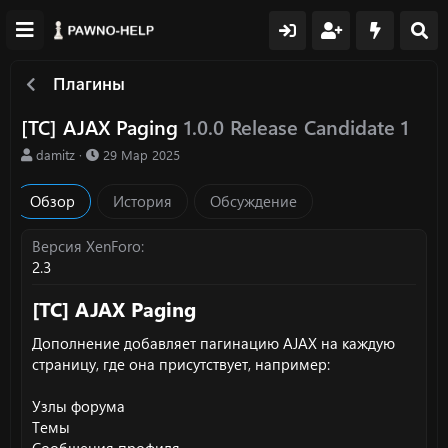
Плагины
[TC] AJAX Paging
1.0.0 Release Candidate 1
А
Д
damitz
29 Мар 2025
в
а
т
т
Обзор
История
Обсуждение
о
а
р
с
о
Версия XenForo
з
2.3
д
а
[TC] AJAX Paging​
н
и
Дополнение добавляет пагинацию AJAX на каждую
я
страницу, где она присутствует, например:
Узлы форума
Темы