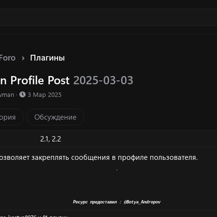
Foro
Плагины
in Profile Post
2025-03-03
ка ресурса
Д
evman
3 Мар 2025
а
т
ория
Обсуждение
а
с
о
2.1
2.2
з
д
озволяет закреплять сообщения в профиле пользователя.
а
.
н
и
я
Ресурс предоставил :
@Botya_Andropov