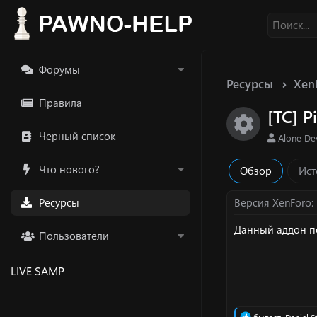
Форумы
Ресурсы
Xen
Правила
[TC] P
Икон
Черный список
А
Alone D
в
т
Что нового?
Обзор
Ист
о
р
Ресурсы
Версия XenForo
Данный аддон п
Пользователи
LIVE SAMP
Р