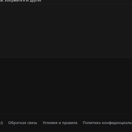
tar
,
kostya8976
и 81 других
U)
Обратная связь
Условия и правила
Политика конфиденциаль