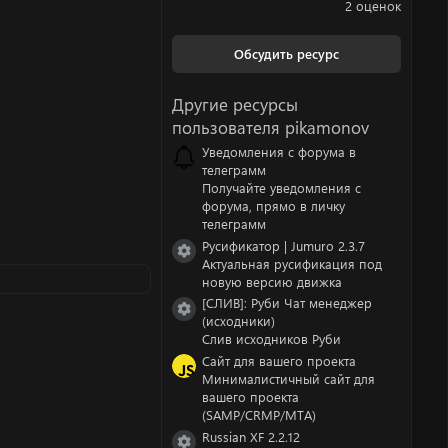
.
2 оценок
0
0
з
Обсудить ресурс
в
ё
з
Другие ресурсы
д
пользователя pikamonov
Уведомления с форума в
телеграмм
Получайте уведомления с
форума, прямо в личку
телеграмм
Русификатор | Jumuro 2.3.7
Иконка ресурса
Актуальная русификация под
новую версию движка
[СЛИВ]: Руби Чат менеджер
Иконка ресурса
(исходники)
Слив исходников Руби
Сайт для вашего проекта
Минималистичный сайт для
вашего проекта
(SAMP/CRMP/MTA)
Russian XF 2.2.12