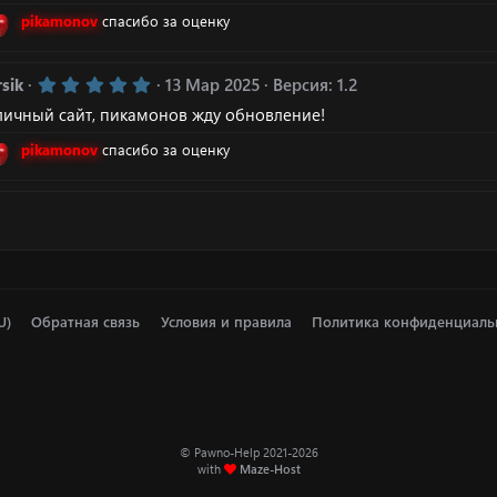
0
з
pikamonov
спасибо за оценку
в
ё
з
5
sik
13 Мар 2025
Версия: 1.2
д
.
личный сайт, пикамонов жду обновление!
0
0
з
pikamonov
спасибо за оценку
в
ё
з
д
U)
Обратная связь
Условия и правила
Политика конфиденциаль
© Pawno-Help 2021-2026
with
Maze-Host