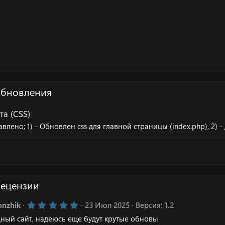
обновления
та (CSS)
ено; 1) - Обновлен css для главной страницы (index.php), 2) - 
рецензии
5
onzhik
23 Июл 2025
Версия: 1.2
.
дный сайт, надеюсь еще будут крутые обновы
0