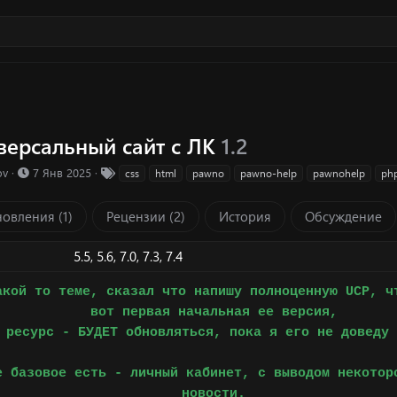
P
версальный сайт с ЛК
1.2
Д
Т
ov
7 Янв 2025
css
html
pawno
pawno-help
pawnohelp
ph
а
е
т
г
овления (1)
Рецензии (2)
История
Обсуждение
а
и
с
о
5.5
5.6
7.0
7.3
7.4
з
д
акой то теме, сказал что напишу полноценную UCP, ч
а
вот первая начальная ее версия,
н
и
 ресурс - БУДЕТ обновляться, пока я его не доведу 
я
е базовое есть - личный кабинет, с выводом некотор
новости.