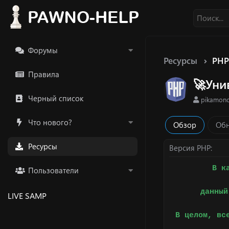
Форумы
Ресурсы
PH
Правила
🚀Уни
Черный список
А
pikamon
в
т
Что нового?
Обзор
Обн
о
р
Ресурсы
Версия PHP
В к
Пользователи
данный
LIVE SAMP
В целом, вс