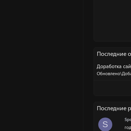
Последние 
Доработка сай
Обновлено\Добавл
Последние 
Sp
S
го