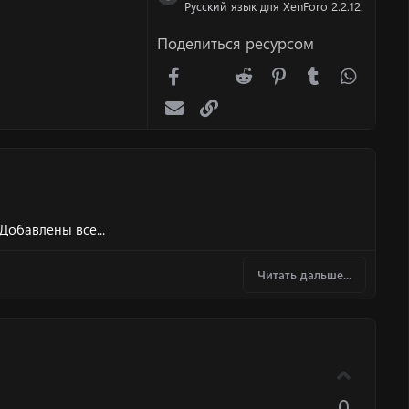
Иконка ресурса
Русский язык для XenForo 2.2.12.
Поделиться ресурсом
Facebook
X (Twitter)
Reddit
Pinterest
Tumblr
WhatsA
Электронная почта
Ссылка
Добавлены все...
Читать дальше...
П
о
0