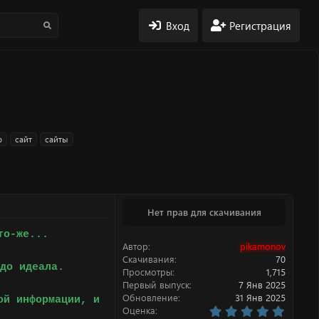
Вход
Регистрация
p
сайт
сайты
Нет прав для скачивания
то-же...
Автор
pikamonov
Скачивания
70
до идеала.
Просмотры
1,715
Первый выпуск
7 Янв 2025
Обновление
31 Янв 2025
ой информации, и
5
Оценка