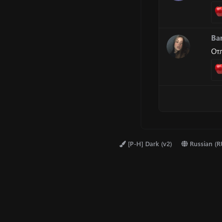
Bar
От
[P-H] Dark (v2)
Russian (R