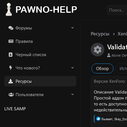
Форумы
Ресурсы
Xen
Правила
Valid
Икон
Черный список
А
Alone D
в
т
Что нового?
Обзор
Ист
о
р
Ресурсы
Версия XenForo
Описание Valida
Пользователи
Простой аддон п
то есть доступн
LIVE SAMP
недействительн
Р
бывает
,
Skay_Es
е