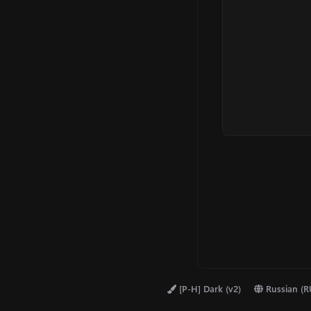
а
к
ц
и
и
:
[P-H] Dark (v2)
Russian (R