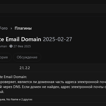
Foro
Плагины
ate Email Domain
2025-02-27
ка ресурса
Д
evman
27 Фев 2025
а
т
ория
Обсуждение
а
с
о
2.1
2.2
з
д
te Email Domain:
а
роверяет, является ли доменная часть адреса электронной поч
н
ой через DNS. Если домен не найден, адрес электронной почты 
и
ый.
я
quea
,
No Name
и 2 других