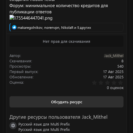
Форум: минимальное количество кредитов для
публикации ответов
Р
makaregolnikov
,
norenvpn
,
NikolaR
и 5 других
е
а
Нет прав для скачивания
к
ц
и
Автор
Jack_Mithel
и
:
Скачивания
8
Просмотры
540
Первый выпуск
17 Авг 2025
Обновление
17 Авг 2025
0
Оценка
.
0 оценок
0
0
з
Обсудить ресурс
в
ё
з
Другие ресурсы пользователя Jack_Mithel
д
Русский язык для Multi Prefix
Иконка ресурса
Русский язык для Multi Prefix