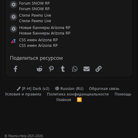
Forum SNOW RP
Иконка ресурса
Forum SNOW RP
Стили Pawno Live
Иконка ресурса
Стили Pawno Live
Новые баннеры Arizona RP
Иконка ресурса
Новые баннеры Arizona RP
CSS имен Arizona RP
CSS имен Arizona RP
Поделиться ресурсом
Facebook
X (Twitter)
Reddit
Pinterest
Tumblr
WhatsApp
Электронная почта
Ссылка
[P-H] Dark (v2)
Russian (RU)
Обратная связь
Условия и правила
Политика конфиденциальности
Помощь
Главная
R
S
S
© Pawno-Help 2021-2026