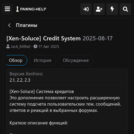
Плагины
[Xen-Soluce] Credit System
2025-08-17
А
Д
Jack_Mithel
17 Авг 2025
в
а
т
т
Обзор
История
Обсуждение
о
а
р
с
о
Версия XenForo
з
2.1
2.2
2.3
д
а
[Xen-Soluce] Система кредитов
н
Это дополнение позволяет настроить расширенную
и
систему подсчета пользовательских тем, сообщений,
я
ответов и реакций в выбранных форумах.
Краткое описание функций: