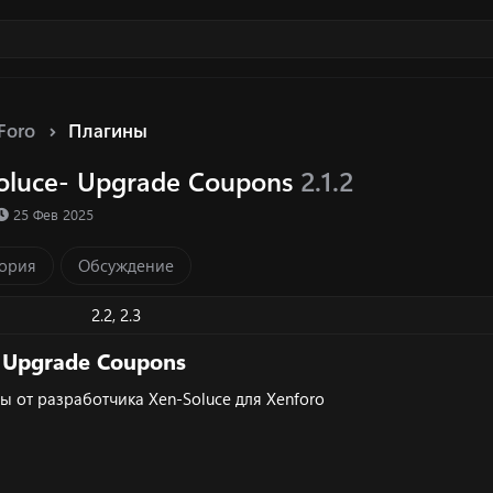
Foro
Плагины
oluce- Upgrade Coupons
2.1.2
ка ресурса
Д
25 Фев 2025
а
т
ория
Обсуждение
а
с
о
2.2
2.3
з
д
 Upgrade Coupons​
а
н
ы от разработчика Xen-Soluce для Xenforo
и
я