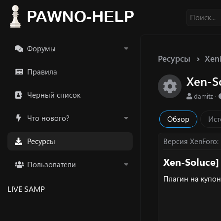
Форумы
Ресурсы
Xen
Правила
Xen-S
Икон
Черный список
А
damitz
в
т
Что нового?
Обзор
Ист
о
р
Ресурсы
Версия XenForo
Xen-Soluce]
Пользователи
Плагин на купон
LIVE SAMP