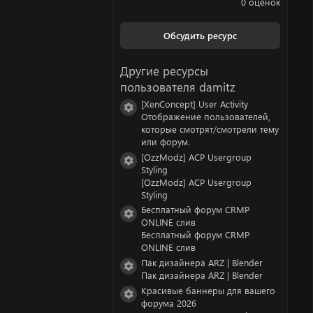
0 оценок
0
0
з
Обсудить ресурс
в
ё
з
Другие ресурсы
д
пользователя damitz
[XenConcept] User Activity
Иконка ресурса
Отображение пользователей,
которые смотрят/смотрели тему
или форум.
[OzzModz] ACP Usergroup
Иконка ресурса
Styling
[OzzModz] ACP Usergroup
Styling
Бесплатный форум CRMP
Иконка ресурса
ONLINE слив
Бесплатный форум CRMP
ONLINE слив
Пак дизайнера ARZ | Blender
Иконка ресурса
Пак дизайнера ARZ | Blender
Красивые баннеры для вашего
Иконка ресурса
форума 2026