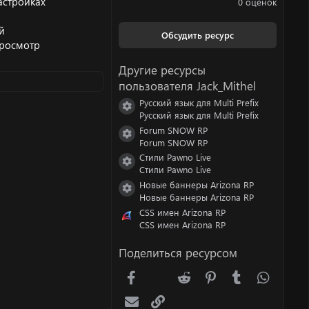
астройках
0 оценок
0
0
з
й
Обсудить ресурс
в
просмотр
ё
з
Другие ресурсы
д
пользователя Jack_Mithel
Русский язык для Multi Prefix
Иконка ресурса
Русский язык для Multi Prefix
Forum SNOW RP
Иконка ресурса
Forum SNOW RP
Стили Pawno Live
Иконка ресурса
Стили Pawno Live
Новые баннеры Arizona RP
Иконка ресурса
Новые баннеры Arizona RP
CSS имен Arizona RP
CSS имен Arizona RP
Поделиться ресурсом
Facebook
X (Twitter)
Reddit
Pinterest
Tumblr
WhatsA
Электронная почта
Ссылка