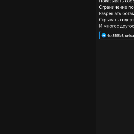
Показывать сооб
Ограничение по
Разрешать бота
Скрывать содер
И многое друго
Р
4кк5555е5
,
unlo
е
а
к
ц
и
и
: