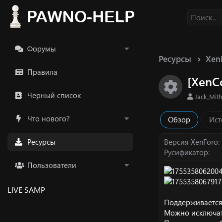
Форумы
Ресурсы
Xen
Правила
[XenCo
Икон
Черный список
А
Jack_Mith
в
т
Что нового?
Обзор
Ист
о
р
Ресурсы
Версия XenForo
Русификатор
Пользователи
LIVE SAMP
Поддерживается
Можно исключат