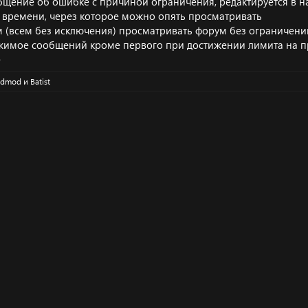
щение об ошибке с причиной ограничения, редактируется в н
 времени, через которое можно опять просматривать
м (всем без исключения) просматривать форум без ограничени
жимое сообщений кроме первого при достижении лимита на 
е
admod
и
Batist