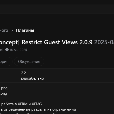
Foro
Плагины
ncept] Restrict Guest Views 2.0.9
2025-0
ка ресурса
Д
el
16 Авг 2025
а
т
ория
Обсуждение
а
с
о
2.2
з
кликабельно
д
а
н
и
я
 работа в XFRM и XFMG
ь определённые разделы из ограничений