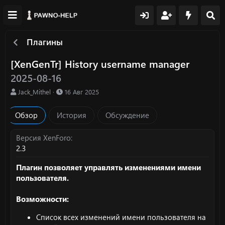
Плагины
[XenGenTr] History username manager
2025-08-16
А
Д
Jack_Mithel
16 Авг 2025
в
а
т
т
Обзор
История
Обсуждение
о
а
р
с
о
Версия XenForo
з
2.3
д
а
Плагин позволяет управлять изменениями имени
н
пользователя.
и
я
Возможности:
Список всех изменений имени пользователя на