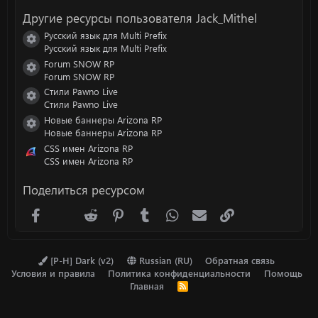
з
Другие ресурсы пользователя Jack_Mithel
д
Русский язык для Multi Prefix
Иконка ресурса
Русский язык для Multi Prefix
Forum SNOW RP
Иконка ресурса
Forum SNOW RP
Стили Pawno Live
Иконка ресурса
Стили Pawno Live
Новые баннеры Arizona RP
Иконка ресурса
Новые баннеры Arizona RP
CSS имен Arizona RP
CSS имен Arizona RP
Поделиться ресурсом
Facebook
X (Twitter)
Reddit
Pinterest
Tumblr
WhatsApp
Электронная почта
Ссылка
[P-H] Dark (v2)
Russian (RU)
Обратная связь
Условия и правила
Политика конфиденциальности
Помощь
Главная
R
S
S