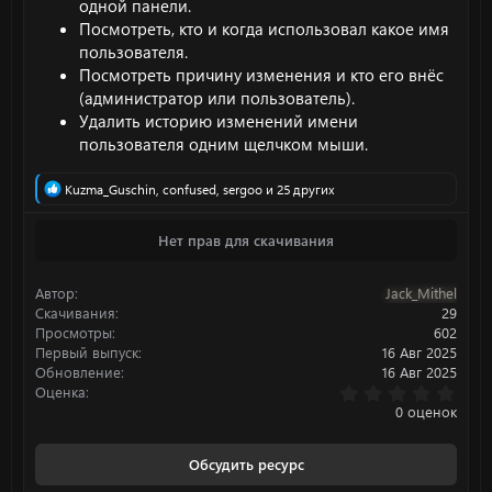
одной панели.
Посмотреть, кто и когда использовал какое имя
пользователя.
Посмотреть причину изменения и кто его внёс
(администратор или пользователь).
Удалить историю изменений имени
пользователя одним щелчком мыши.
Р
Kuzma_Guschin
,
confused
,
sergoo
и 25 других
е
а
Нет прав для скачивания
к
ц
и
Автор
Jack_Mithel
и
:
Скачивания
29
Просмотры
602
Первый выпуск
16 Авг 2025
Обновление
16 Авг 2025
0
Оценка
.
0 оценок
0
0
з
Обсудить ресурс
в
ё