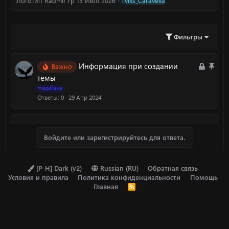
Логотип Radmir rp
13 Июл 2026
Tviks_Caravella
Фильтры
З
З
Информация при создании
Важно
а
а
темы
к
к
mazafaka
р
р
Ответы
0
29 Апр 2024
ы
е
т
п
а
л
Войдите или зарегистрируйтесь для ответа.
е
н
о
[P-H] Dark (v2)
Russian (RU)
Обратная связь
Условия и правила
Политика конфиденциальности
Помощь
Главная
R
S
S