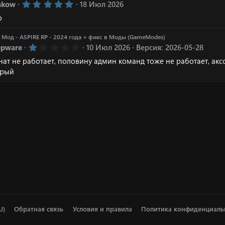
5
akow
18 Июл 2026
ё
.
з
p
0
д
0
з
я
Мод - ASPIRE RP - 2024 года + фикс
в
Моды (GameModes)
в
1
epware
10 Июл 2026
Версия: 2026-05-28
ё
.
з
нат не работает, половину админ команд тоже не работает, акс
0
д
0
арый
з
в
ё
з
д
U)
Обратная связь
Условия и правила
Политика конфиденциаль