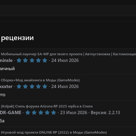
 рецензии
я
Мобильный лаунчер SA-MP для твоего проекта | Автоустановка | Кастомизаци
5
minsle
24 Июл 2026
.
личный
0
0
з
я
Сборка+Мод амайзинга
в
Моды (GameModes)
в
5
xxxter
24 Июл 2026
ё
.
з
уто
0
д
0
з
я
[Kolpak] Стиль форума Arizona RP 2025 replica
в
Стили
в
5
DR-GAME
23 Июл 2026
Версия: 2.2.13
ё
.
з
ба
0
д
0
з
я
Игровой мод проекта ONLINE RP (2022)
в
Моды (GameModes)
в