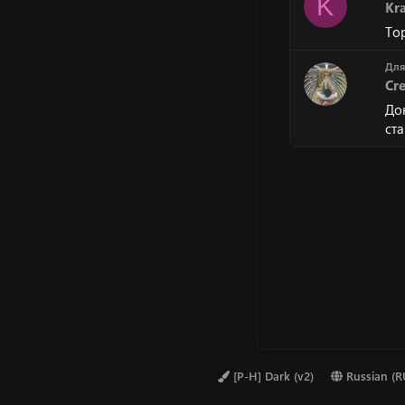
K
Kr
To
Дл
Cr
До
ст
[P-H] Dark (v2)
Russian (R