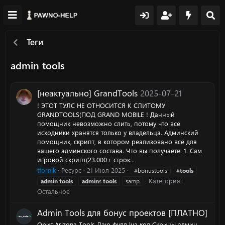
Теги
admin tools
[неактуально] GrandTools
2025-07-21
! ЭТОТ ТУЛС НЕ ОТНОСИТСЯ К СЛИТОМУ
GRANDTOOLS(ПОД GRAND MOBILE ! Данный
помощник невозможно слить, потому что все
исходники хранятся только у владельца. Админский
помощник, скрипт, в котором реализовано всё для
вашего админского состава. Что вы получаете: 1. Сам
игровой скрипт(23.000+ строк...
tfornik
Ресурс
21 Июл 2025
#bonustools
#
tools
Категория:
admin
tools
admin
s
tools
samp
Остальное
Admin Tools для бонус проектов [ПЛАТНО]
Ориг Arizona Tools Даю фулл lua код Скрины админ