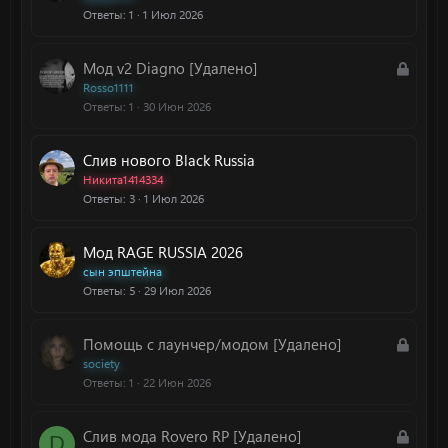
Ответы
1
1 Июл 2026
З
Мод v2 Diagno [Удалено]
а
Rosso1111
Ответы
1
30 Июн 2026
к
р
ы
Слив нового Black Russia
т
Никита1414334
а
Ответы
3
1 Июл 2026
Мод RAGE RUSSIA 2026
сын эпштейна
Ответы
5
29 Июл 2026
З
Помощь с лаунчер/модом [Удалено]
а
society
Ответы
1
22 Июн 2026
к
р
ы
З
Слив мода Rovero RP [Удалено]
D