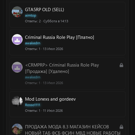
р
ы
GTA5RP OLD (SELL)
т
aimtop
а
Ответы
2
Суббота в 14:13
Criminal Russia Role Play [Платно]
awakedrn
Ответы
1
13 Июл 2026
З
<CRMPRP> Criminal Russia Role Play
а
[Продажа] [Удалено]
к
awakedrn
Ответы
1
13 Июл 2026
р
ы
т
Mod Lonexs and gordeev
а
Rosso1111
Ответы
1
11 Июл 2026
З
ПРОДАЖА МОДА 8.3 МАГАЗИН КЕЙСОВ
а
НОВЫЙ ТАБ ФСБ ФСИН МВД НОВЫЕ РАБОТЫ