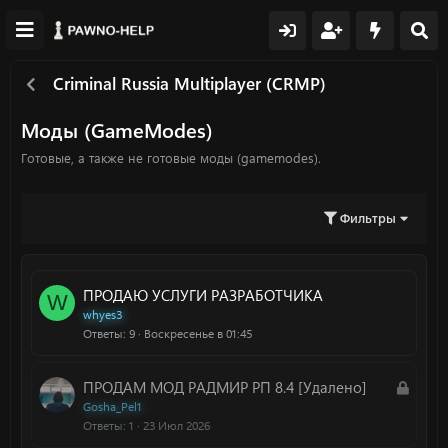
Criminal Russia Multiplayer (CRMP)
Моды (GameModes)
Готовые, а также не готовые моды (gamemodes).
Фильтры
ПРОДАЮ УСЛУГИ РАЗРАБОТЧИКА
W
whyes3
Ответы
9
Воскресенье в 01:45
З
ПРОДАМ МОД РАДМИР РП 8.4 [Удалено]
а
Gosha_Pel1
Ответы
1
23 Июл 2026
к