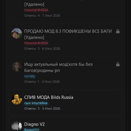
к
[Удалено]
р
Никита1414334
Ответы
4
7 Июл 2026
ы
т
а
З
ПРОДАЮ МОД 8.3 ПОФИКШЕНЫ ВСЕ БАГИ
а
[Удалено]
к
Никита1414334
Ответы
3
6 Июл 2026
р
ы
т
З
Ищу актуальный мод(хотя бы без
а
а
багов)родины рп
к
society
Ответы
1
4 Июл 2026
р
ы
т
СЛИВ МОДА Bilds Russia
а
сын эпштейна
Ответы
3
5 Июл 2026
Diagno V2
Rosso1111