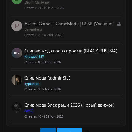
т
а
Devin_Martynov
а
Ответы
21
19 Июн 2026
к
р
ы
З
Akcent Games | GameMode | USSR [Удалено]
P
т
а
pawnohelp
а
Ответы
2
14 Июн 2026
к
р
ы
Сливаю мод своего проекта (BLACK RUSSSIA)
т
Knyazev1337
а
Ответы
0
6 Июн 2026
Слив мода Radmir SILE
курседов
Ответы
3
2 Июн 2026
Слив мода Блек раши 2026 (Новый движок)
Aerial
Ответы
10
15 Июл 2026