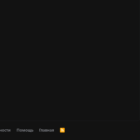
ности
Помощь
Главная
R
S
S