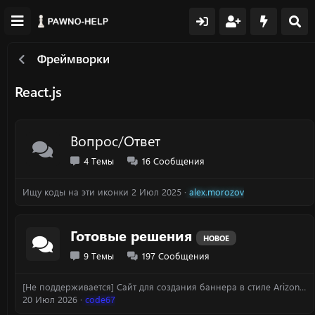
Фреймворки
React.js
Вопрос/Ответ
4
Темы
16
Сообщения
Ищу коды на эти иконки
2 Июл 2025
alex.morozov
Готовые решения
НОВОЕ
9
Темы
197
Сообщения
[Не поддерживается] Сайт для создания баннера в стиле ArizonaRP со своей "изюминкой"
20 Июл 2026
code67