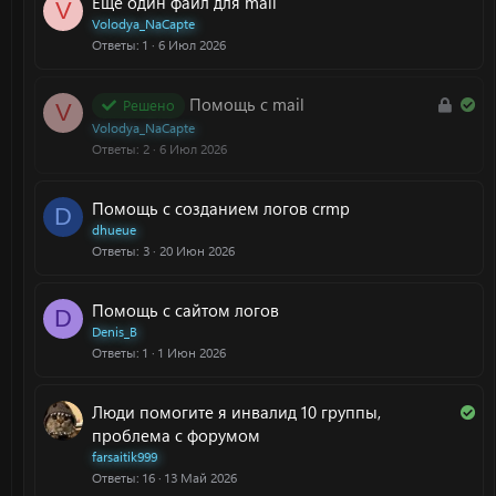
Еще один файл для mail
V
Volodya_NaCapte
Ответы
1
6 Июл 2026
З
Р
Помощь с mail
Решено
V
а
е
Volodya_NaCapte
к
ш
Ответы
2
6 Июл 2026
р
е
ы
н
Помощь с созданием логов crmp
D
т
о
dhueue
а
Ответы
3
20 Июн 2026
Помощь с сайтом логов
D
Denis_B
Ответы
1
1 Июн 2026
Р
Люди помогите я инвалид 10 группы,
е
проблема с форумом
ш
farsaitik999
Ответы
16
13 Май 2026
е