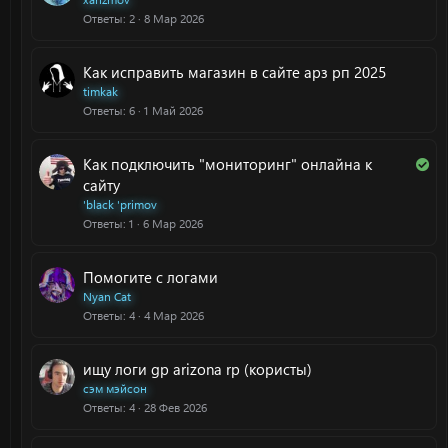
Ответы
2
8 Мар 2026
Как исправить магазин в сайте арз рп 2025
timkak
Ответы
6
1 Май 2026
Р
Как подключить "мониторинг" онлайна к
е
сайту
ш
'black 'primov
Ответы
1
6 Мар 2026
е
н
о
Помогите с логами
Nyan Cat
Ответы
4
4 Мар 2026
ищу логи gp arizona rp (користы)
сэм мэйсон
Ответы
4
28 Фев 2026