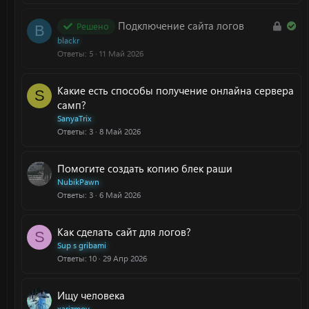
н
о
З
Р
Подключение сайта логов
Решено
B
а
е
blackr
к
ш
Ответы
5
11 Май 2026
р
е
ы
н
Какие есть способы получение онлайна сервера
S
т
о
самп?
а
SanyaTrix
Ответы
3
8 Май 2026
Помогите создать копию блек раши
NubikPawn
Ответы
3
6 Май 2026
Как сделать сайт для логов?
S
Sup s gribami
Ответы
10
29 Апр 2026
Ищу человека
xarizmov