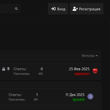
Вход
Регистрация
Фильтры
З
З
Ответы
0
25 Фев 2025
а
а
Просмотры
435
pikamonov
к
к
р
р
ы
е
т
п
Ответы
1
11 Дек 2025
S
а
л
Просмотры
291
Sponzhik
е
н