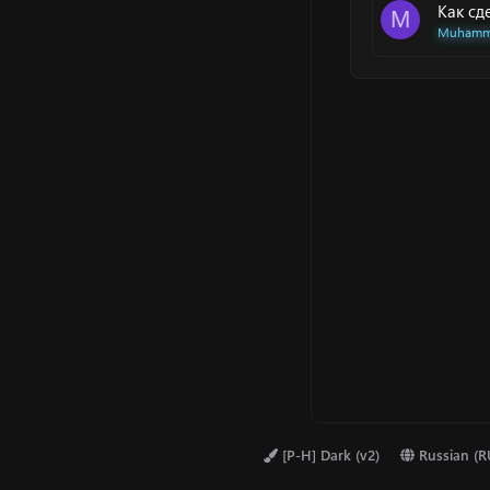
Как сд
M
Muhamm
[P-H] Dark (v2)
Russian (R