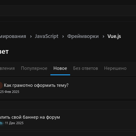
мирования
JavaScript
Фреймворки
Vue.js
вет
вления
Популярное
Новое
Без ответов
Нерешено
Как грамотно оформить тему?
25 Фев 2025
алить свой баннер на форум
ts
11 Дек 2025