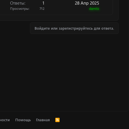
Ответы
1
28 Апр 2025
о
Просмотры
712
damitz
Войдите или зарегистрируйтесь для ответа.
ности
Помощь
Главная
R
S
S