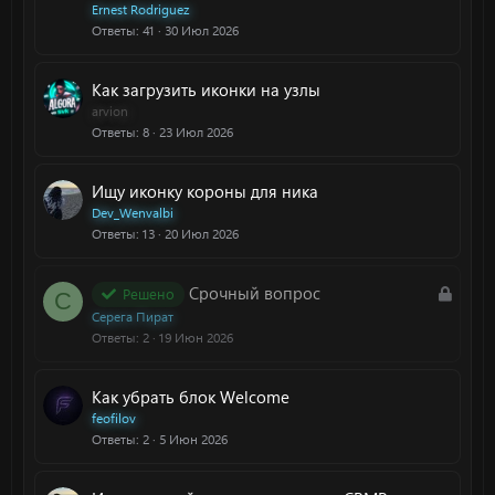
Ernest Rodriguez
Ответы
41
30 Июл 2026
Как загрузить иконки на узлы
arvion
Ответы
8
23 Июл 2026
Ищу иконку короны для ника
Dev_Wenvalbi
Ответы
13
20 Июл 2026
З
Срочный вопрос
Решено
С
а
Серега Пират
к
Ответы
2
19 Июн 2026
р
ы
Как убрать блок Welcome
т
feofilov
а
Ответы
2
5 Июн 2026