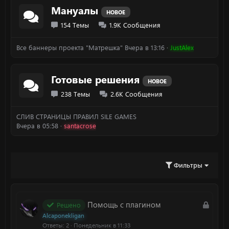
Мануалы
НОВОЕ
154
Темы
1.9K
Сообщения
Все баннеры проекта "Матрешка"
Вчера в 13:16
JustAlex
Готовые решения
НОВОЕ
238
Темы
2.6K
Сообщения
СЛИВ СТРАНИЦЫ ПРАВИЛ SILE GAMES
Вчера в 05:58
santacrose
Фильтры
З
Помощь с плагином
Решено
а
Alcaponekligan
к
Ответы
2
Понедельник в 11:33