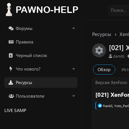
Форумы
Ресурсы
Xen
Правила
[021]
Икон
Черный список
А
damitz
в
т
Что нового?
Обзор
Ист
о
р
Ресурсы
Версия XenForo
[021] XenFo
Пользователи
Р
frankli
,
Yoto_Par
LIVE SAMP
е
а
к
ц
и