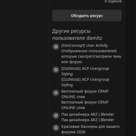
0 оценок
0
0
з
Обсудить ресурс
в
ё
з
Другие ресурсы
д
пользователя damitz
[XenConcept] User Activity
Иконка ресурса
Отображение пользователей,
которые смотрят/смотрели тему
или форум.
[OzzModz] ACP Usergroup
Иконка ресурса
Styling
[OzzModz] ACP Usergroup
Styling
Бесплатный форум CRMP
Иконка ресурса
ONLINE слив
Бесплатный форум CRMP
ONLINE слив
Пак дизайнера ARZ | Blender
Иконка ресурса
Пак дизайнера ARZ | Blender
Красивые баннеры для вашего
Иконка ресурса
форума 2026