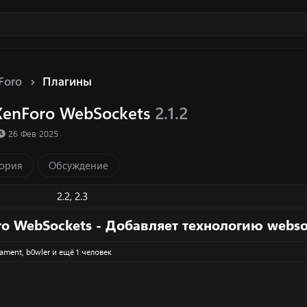
Foro
Плагины
 XenForo WebSockets
2.1.2
ка ресурса
Д
26 Фев 2025
а
т
ория
Обсуждение
а
с
о
2.2
2.3
з
д
ro WebSockets - Добавляет технологию webso
а
н
lament
,
b0wler
и ещё 1 человек
и
я