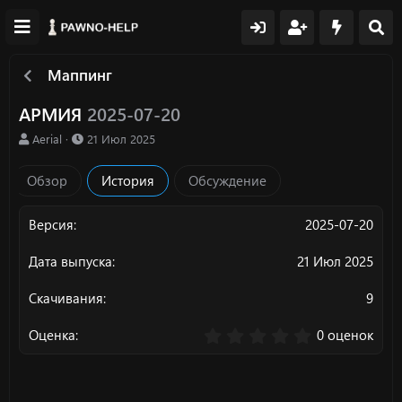
Маппинг
АРМИЯ
2025-07-20
А
Д
Aerial
21 Июл 2025
в
а
т
т
Обзор
История
Обсуждение
о
а
р
с
о
2025-07-20
з
д
21 Июл 2025
а
н
9
и
я
0
0 оценок
.
0
0
з