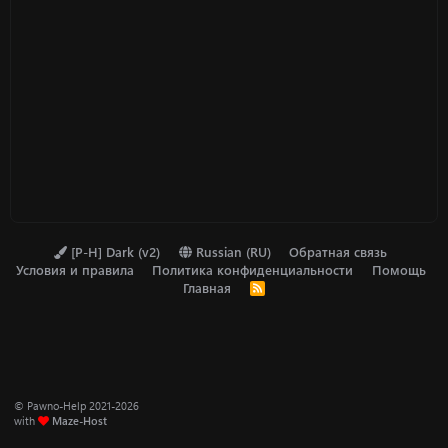
в
ё
з
д
[P-H] Dark (v2)
Russian (RU)
Обратная связь
Условия и правила
Политика конфиденциальности
Помощь
Главная
R
S
S
© Pawno-Help 2021-2026
with
Maze-Host