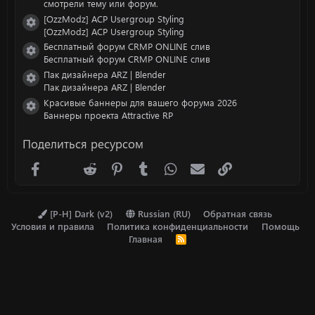
смотрели тему или форум.
[OzzModz] ACP Usergroup Styling
Иконка ресурса
[OzzModz] ACP Usergroup Styling
Бесплатный форум CRMP ONLINE слив
Иконка ресурса
Бесплатный форум CRMP ONLINE слив
Пак дизайнера ARZ | Blender
Иконка ресурса
Пак дизайнера ARZ | Blender
Красивые баннеры для вашего форума 2026
Иконка ресурса
Баннеры проекта Attractive RP
Поделиться ресурсом
Facebook
X (Twitter)
Reddit
Pinterest
Tumblr
WhatsApp
Электронная почта
Ссылка
[P-H] Dark (v2)
Russian (RU)
Обратная связь
Условия и правила
Политика конфиденциальности
Помощь
Главная
R
S
S