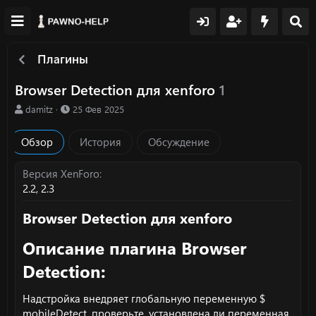
Плагины
Browser Detection для xenforo
1
А
Д
damitz
25 Фев 2025
в
а
т
т
Обзор
История
Обсуждение
о
а
р
с
о
Версия XenForo
з
2.2
2.3
д
а
Browser Detection для xenforo​
н
и
Описание плагина Browser
я
Detection:​
Надстройка внедряет глобальную переменную $
mobileDetect, проверьте, установлена ли переменная