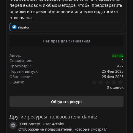
перед вызовом любых методов, чтобы предотвратить
ошибки во время обновлений или если надстройка
отключена.
Р
aligator
е
а
Нет прав для скачивания
к
ц
и
Автор
damitz
и
:
Скачивания
2
Просмотры
427
Первый выпуск
25 Фев 2025
Обновление
25 Фев 2025
0
Оценка
.
0 оценок
0
0
з
Обсудить ресурс
в
ё
з
Другие ресурсы пользователя damitz
д
[XenConcept] User Activity
Иконка ресурса
Отображение пользователей, которые смотрят/