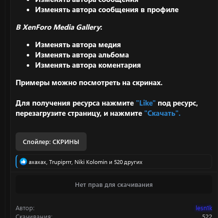
Изменять автора сообщения в профиле
В XenForo Media Gallery
:
Изменять автора медия
Изменять автора альбома
Изменять автора коментария
Примеры можно посмотреть на скринах.
Для получения ресурса нажмите
"Like"
под ресурс,
перезагрузите страницу, и нажмите
"Скачать"
.
Спойлер:
СКРИНЫ
Р
axaxax
,
Trupiprrr
,
Niki Kolomin
и 520 других
е
а
Нет прав для скачивания
к
ц
и
Автор
lesn1k
и
:
Скачивания
522