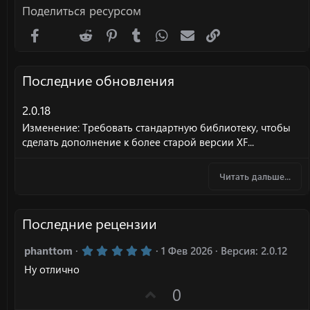
Поделиться ресурсом
Facebook
X (Twitter)
Reddit
Pinterest
Tumblr
WhatsApp
Электронная почта
Ссылка
Последние обновления
2.0.18
Изменение: Требовать стандартную библиотеку, чтобы
сделать дополнение к более старой версии XF...
Читать дальше...
Последние рецензии
5
phanttom
1 Фев 2026
Версия: 2.0.12
.
Ну отлично
0
0
П
0
з
в
о