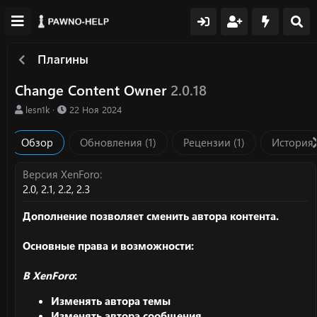
Плагины
Change Content Owner
2.0.18
А
Д
lesn1k
22 Ноя 2024
в
а
т
т
Обзор
Обновления (1)
Рецензии (1)
История
о
а
р
с
о
Версия XenForo
з
2.0
2.1
2.2
2.3
д
а
Дополнение позволяет сменить автора контента.
н
и
Основные права и возможности:
я
В XenForo
:
Изменять автора темы
Изменять автора сообщения