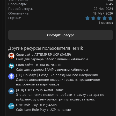
Просмотры
3,845
Первый выпуск
22 Ноя 2024
Обновление
18 Май 2026
5
Оценка
.
1 оценок
0
0
з
Обсудить ресурс
в
ё
з
Другие ресурсы пользователя lesn1k
д
Слив сайта ATTEMP RP UCP (SAMP)
Сайт для сервера SAMP с личным кабинетом.
Слив сайта HYDRA BONUS RP
Сайт для сервера SAMP с личным кабинетом
[TH] Holidays | Создание праздничного настроения
Данное дополнение позволит создать праздничное
настроение за пару кликов.
[XTR] User Group Avatar Frame
Это дополнение позволяет добавить рамку аватара по
выбранному цвету рамки группы пользователей.
Luxe Role Play UCP (SAMP)
Сайт Luxe Role Play с UCP панелью