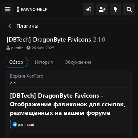
Плагины
[DBTech] DragonByte Favicons
2.1.0
А
Д
damitz
26 Фев 2025
в
а
т
т
Обзор
История
Обсуждение
о
а
р
с
о
Версия XenForo
з
2.3
д
а
[DBTech] DragonByte Favicons -
н
Отображение фавиконок для ссылок,
и
я
размещенных на вашем форуме​
Р
даникaad
е
а