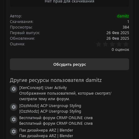
Нет прав для скачивания
к
ц
и
Автор
damitz
и
:
Скачивания
1
Просмотры
384
Первый выпуск
26 Фев 2025
Обновление
26 Фев 2025
0
Оценка
.
0 оценок
0
0
з
Обсудить ресурс
в
ё
з
Другие ресурсы пользователя damitz
д
[XenConcept] User Activity
Иконка ресурса
Отображение пользователей, которые смотрят/
смотрели тему или форум.
[OzzModz] ACP Usergroup Styling
Иконка ресурса
[OzzModz] ACP Usergroup Styling
Бесплатный форум CRMP ONLINE слив
Иконка ресурса
Бесплатный форум CRMP ONLINE слив
Пак дизайнера ARZ | Blender
Иконка ресурса
Пак дизайнера ARZ | Blender