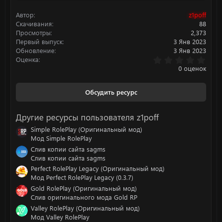
и
Автор
z1poff
и
:
Скачивания
88
Просмотры
2,373
Первый выпуск
3 Янв 2023
Обновление
3 Янв 2023
0
Оценка
.
0 оценок
0
0
з
Обсудить ресурс
в
ё
з
Другие ресурсы пользователя z1poff
д
Simple RolePlay (Оригинальный мод)
Мод Simple RolePlay
Слив копии сайта sagms
Слив копии сайта sagms
Perfect RolePlay Legacy (Оригинальный мод)
Мод Perfect RolePlay Legacy (0.3.7)
Gold RolePlay (Оригинальный мод)
Слив оригинального мода Gold RP
Valley RolePlay (Оригинальный мод)
Мод Valley RolePlay