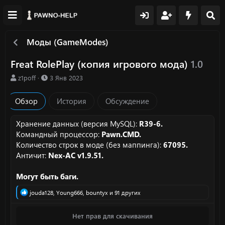
Моды (GameModes)
Freat RolePlay (копия игрового мода)
1.0
А
Д
z1poff
3 Янв 2023
в
а
т
т
Обзор
История
Обсуждение
о
а
р
с
о
Хранение данных (версия MySQL):
R39-6.
з
Командный процессор:
Pawn.CMD.
д
Количество строк в моде (без маппинга):
67095.
а
Античит:
Nex-AC v1.9.51.
н
и
Могут быть баги.
я
Р
jouda128
,
Young666
,
bountyx
и 91 других
е
а
Нет прав для скачивания
к
ц