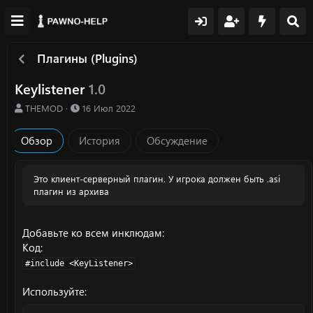
Плагины (Plugins)
Keylistener
1.0
А
Д
THEMOD
16 Июл 2022
в
а
т
т
Обзор
История
Обсуждение
о
а
р
с
о
Это клиент-серверный плагин. У игрока должен быть .asi
з
плагин из архива
д
а
н
Добавьте ко всем инклюдам:
и
я
Код:
#include <KeyListener>
Используйте: