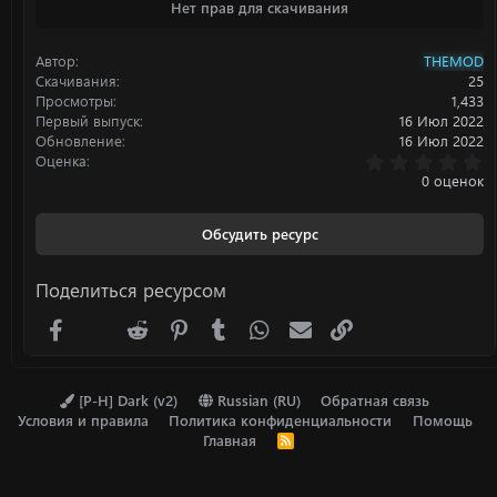
Нет прав для скачивания
к
ц
и
Автор
THEMOD
и
:
Скачивания
25
Просмотры
1,433
Первый выпуск
16 Июл 2022
Обновление
16 Июл 2022
0
Оценка
.
0 оценок
0
0
з
Обсудить ресурс
в
ё
з
Поделиться ресурсом
д
Facebook
X (Twitter)
Reddit
Pinterest
Tumblr
WhatsApp
Электронная почта
Ссылка
[P-H] Dark (v2)
Russian (RU)
Обратная связь
Условия и правила
Политика конфиденциальности
Помощь
Главная
R
S
S