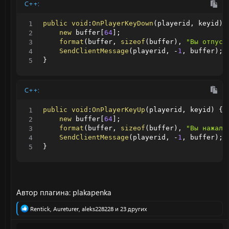
C++:
public
void
:
OnPlayerKeyDown
(
playerid
,
 keyid
)
new
 buffer
[
64
]
;
format
(
buffer
,
sizeof
(
buffer
)
,
"Вы отпуст
SendClientMessage
(
playerid
,
-
1
,
 buffer
)
;
}
C++:
public
void
:
OnPlayerKeyUp
(
playerid
,
 keyid
)
{
new
 buffer
[
64
]
;
format
(
buffer
,
sizeof
(
buffer
)
,
"Вы нажали
SendClientMessage
(
playerid
,
-
1
,
 buffer
)
;
}
Автор плагина: plakapenka
Р
Rentick
,
Aureturer
,
aleks228228
и 23 других
е
а