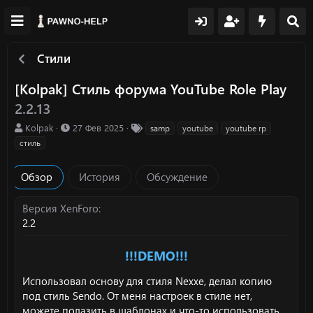
Стили
[Kolpak] Стиль форума YouTube Role Play
2.2.13
А
Д
Т
Kolpak
27 Фев 2025
samp
youtube
youtube rp
в
а
е
стиль
т
т
г
о
а
и
Обзор
История
Обсуждение
р
с
о
з
Версия XenForo
д
2.2
а
н
и
!!!DEMO!!!
я
Использовал основу для стиля Nexxe, делал копию
под стиль Sendo. От меня настроек в стиле нет,
можете полазить в шаблонах и что-то использовать