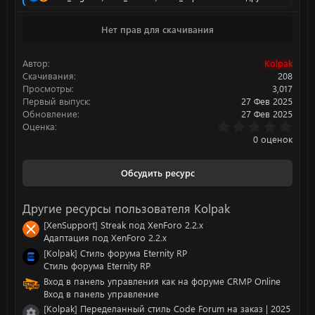
е
а
Нет прав для скачивания
к
ц
и
Автор
Kolpak
и
:
Скачивания
208
Просмотры
3,017
Первый выпуск
27 Фев 2025
Обновление
27 Фев 2025
0
Оценка
.
0 оценок
0
0
з
Обсудить ресурс
в
ё
з
Другие ресурсы пользователя Kolpak
д
[XenSupport] Streak под XenForo 2.2.x
Адаптация под XenForo 2.2.x
[Kolpak] Стиль форума Eternity RP
Стиль форума Eternity RP
Вход в панель управления как на форуме CRMP Online
Вход в панель управление
[Kolpak] Переделанный стиль Code Forum на заказ | 2025