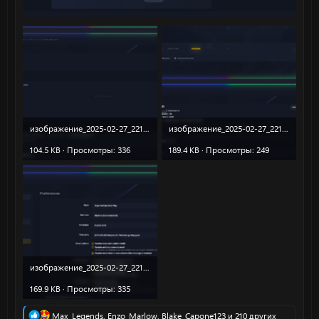
изображение_2025-02-27_221729665.png
изображение_2025-02-27_221755107.png
104.5 KB · Просмотры: 336
189.4 KB · Просмотры: 249
изображение_2025-02-27_221840739.png
169.9 KB · Просмотры: 335
Р
Max_Legends
,
Enzo_Marlow
,
Blake_Capone123
и 210 других