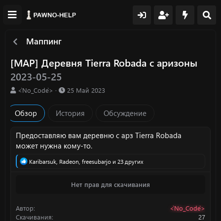
Маппинг
[MAP] Деревня Tierra Robada с аризоны
2023-05-25
А
Д
<`No_Code`>
25 Май 2023
в
а
т
т
Обзор
История
Обсуждение
о
а
р
с
о
Предоставляю вам деревню с арз Tierra Robada
з
может нужна кому-то.
д
а
Р
Karibarsuk
,
Radeon
,
freesubarjo
и 23 других
е
н
а
и
Нет прав для скачивания
к
я
ц
и
Автор
<`No_Code`>
и
:
Скачивания
27