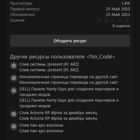
Просмотры
1,416
Первый выпуск
25 Май 2023
Обновление
25 Май 2023
0
Оценка
.
0 оценок
0
0
з
Обсудить ресурс
в
ё
з
Другие ресурсы пользователя <`No_Code`>
д
Слив системы /present [FC ARZ]
Иконка ресурса
Слив системы /present [FC ARZ]
Минималичная страница перевода на другой сайт
Иконка ресурса
Минималичная страница перевода на другой сайт
[SELL] Панель Narty Gays для создания лаунчеров и
Иконка ресурса
продажи модов
[SELL] Панель Narty Gays для создания лаунчеров и
продажи модов
Слив Arizona RP Alpina за декабрь месяц
Иконка ресурса
Слив Arizona RP Alpina за декабрь месяц
Слив пвн арз альпины
Иконка ресурса
Слив пвн арз альпины