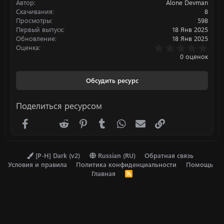
Автор
Alone Devman
и
:
Скачивания
8
Просмотры
598
Первый выпуск
18 Янв 2025
Обновление
18 Янв 2025
0
Оценка
.
0 оценок
0
0
з
Обсудить ресурс
в
ё
з
Поделиться ресурсом
д
Facebook
X (Twitter)
Reddit
Pinterest
Tumblr
WhatsApp
Электронная почта
Ссылка
[P-H] Dark (v2)
Russian (RU)
Обратная связь
Условия и правила
Политика конфиденциальности
Помощь
Главная
R
S
S