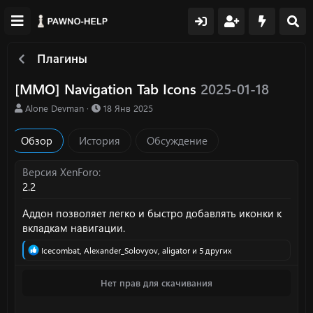
Плагины
[MMO] Navigation Tab Icons
2025-01-18
А
Д
Alone Devman
18 Янв 2025
в
а
т
т
Обзор
История
Обсуждение
о
а
р
с
о
Версия XenForo
з
2.2
д
а
Аддон позволяет легко и быстро добавлять иконки к
н
вкладкам навигации.
и
я
Р
Icecombat
,
Alexander_Solovyov
,
aligator
и 5 других
е
а
Нет прав для скачивания
к
ц
и