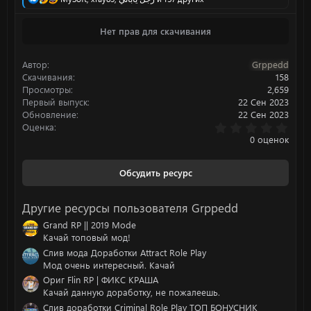
е
а
Нет прав для скачивания
к
ц
и
Автор
Grppedd
и
:
Скачивания
158
Просмотры
2,659
Первый выпуск
22 Сен 2023
Обновление
22 Сен 2023
0
Оценка
.
0 оценок
0
0
з
Обсудить ресурс
в
ё
з
Другие ресурсы пользователя Grppedd
д
Grand RP || 2019 Mode
Качай топовый мод!
Cлив мода Доработки Attract Role Play
Мод очень интересный. Качай
Ориг Flin RP | ФИКС КРАША
Качай данную доработку, не пожалеешь.
Слив доработки Criminal Role Play ТОП БОНУСНИК