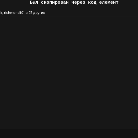
Был скопирован через код елемент
ak
,
richmond101
и 27 других