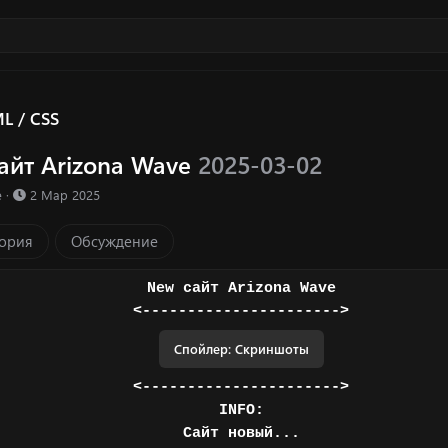
L / CSS
айт Arizona Wave
2025-03-02
ка ресурса
Д
e
2 Мар 2025
а
т
ория
Обсуждение
а
с
о
New сайт Arizona Wave
з
<---------------------->
д
а
Спойлер:
Скриншоты
н
и
<---------------------->
я
INFO:
Сайт новый...