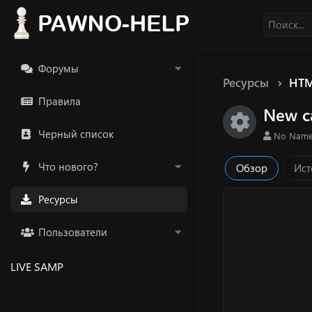
Форумы
Ресурсы
HTM
Правила
New с
Икон
Черный список
А
No Nam
в
т
Что нового?
Обзор
Ист
о
р
Ресурсы
Пользователи
LIVE SAMP