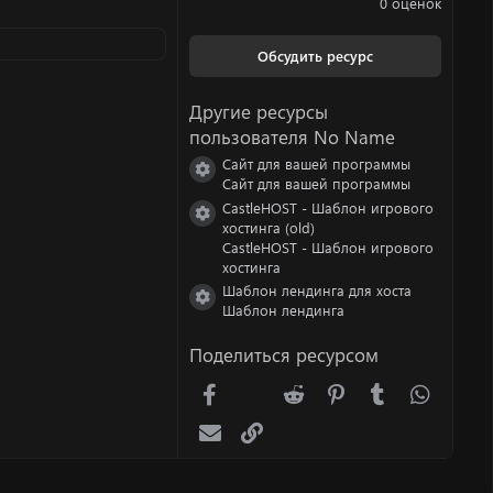
0 оценок
0
0
з
Обсудить ресурс
в
ё
з
Другие ресурсы
д
пользователя No Name
Сайт для вашей программы
Иконка ресурса
Сайт для вашей программы
CastleHOST - Шаблон игрового
Иконка ресурса
хостинга (old)
CastleHOST - Шаблон игрового
хостинга
Шаблон лендинга для хоста
Иконка ресурса
Шаблон лендинга
Поделиться ресурсом
Facebook
X (Twitter)
Reddit
Pinterest
Tumblr
WhatsA
Электронная почта
Ссылка