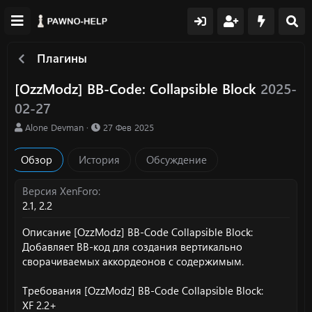
Плагины
[OzzModz] BB-Code: Collapsible Block
2025-
02-27
А
Д
Alone Devman
27 Фев 2025
в
а
т
т
Обзор
История
Обсуждение
о
а
р
с
о
Версия XenForo
з
2.1
2.2
д
а
Описание [OzzModz] BB-Code Collapsible Block:
н
Добавляет BB-код для создания вертикально
и
сворачиваемых аккордеонов с содержимым.
я
Требования [OzzModz] BB-Code Collapsible Block:
XF 2.2+