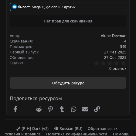
Р
бывает
,
Maga05
,
golden
и 3 других
е
а
Нет прав для скачивания
к
ц
и
Автор
Alone Devman
и
:
Скачивания
4
Просмотры
549
Первый выпуск
27 Фев 2025
Обновление
27 Фев 2025
0
Оценка
.
0 оценок
0
0
з
Обсудить ресурс
в
ё
з
Поделиться ресурсом
д
Facebook
X (Twitter)
Reddit
Pinterest
Tumblr
WhatsApp
Электронная почта
Ссылка
[P-H] Dark (v2)
Russian (RU)
Обратная связь
Условия и правила
Политика конфиденциальности
Помощь