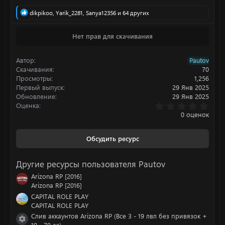
Р
dikpikoo
,
Yarik_2281
,
Sanya12356
и 64 других
е
а
Нет прав для скачивания
к
ц
и
Автор
Pautov
и
:
Скачивания
70
Просмотры
1,256
Первый выпуск
29 Янв 2025
Обновление
29 Янв 2025
0
Оценка
.
0 оценок
0
0
з
Обсудить ресурс
в
ё
з
Другие ресурсы пользователя Pautov
д
Arizona RP [2016]
Arizona RP [2016]
CAPITAL ROLE PLAY
CAPITAL ROLE PLAY
Слив аккаунтов Arizona RP (Все 3 - 19 лвл без привязок +
Иконка ресурса
10 - 70 аз)