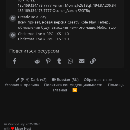
185.169.134.173:7777;Ferrari_Morris;FZGTBqI;;;194.87.206.84
185.169.134.173:7777;Oconer_Aaron;FZGTBq
Creativ Role Play
Иконка ресурса
Всем привет, новая версия Creativ Role Play. Теперь
обновления будут выходить немного чаще. Небольшо
Christmas Live » RPG | XS 1.1.0
Иконка ресурса
Christmas Live » RPG | XS 1.1.0
Поделиться ресурсом
Facebook
X (Twitter)
Reddit
Pinterest
Tumblr
WhatsApp
Электронная почта
Ссылка
[P-H] Dark (v2)
Russian (RU)
Обратная связь
Условия и правила
Политика конфиденциальности
Помощь
Главная
R
S
S
© Pawno-Help 2021-2026
with
Maze-Host