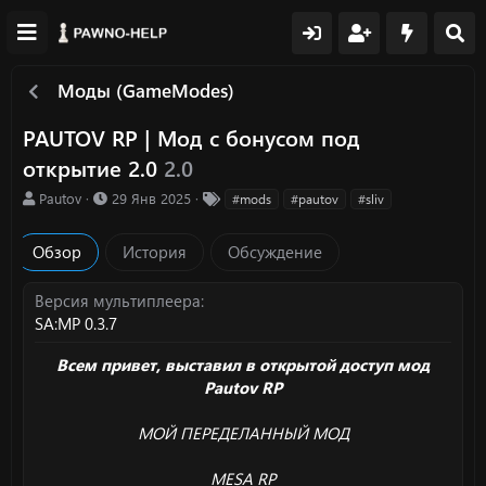
Моды (GameModes)
PAUTOV RP | Mод с бонусом под
открытие 2.0
2.0
А
Д
Т
Pautov
29 Янв 2025
#mods
#pautov
#sliv
в
а
е
т
т
г
Обзор
История
Обсуждение
о
а
и
р
с
о
Версия мультиплеера
з
SA:MP 0.3.7
д
а
Всем привет, выставил в открытой доступ мод
н
Pautov RP
и
я
МОЙ ПЕРЕДЕЛАННЫЙ МОД
MESA RP