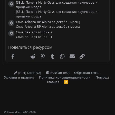
[SELL] Панель Narty Gays для создания лаунчеров и
Иконка ресурса
продажи модов
[SELL] Панель Narty Gays для создания лаунчеров и
продажи модов
Слив Arizona RP Alpina за декабрь месяц
Иконка ресурса
Слив Arizona RP Alpina за декабрь месяц
Слив пвн арз альпины
Иконка ресурса
Слив пвн арз альпины
Поделиться ресурсом
Facebook
X (Twitter)
Reddit
Pinterest
Tumblr
WhatsApp
Электронная почта
Ссылка
[P-H] Dark (v2)
Russian (RU)
Обратная связь
Условия и правила
Политика конфиденциальности
Помощь
Главная
R
S
S
© Pawno-Help 2021-2026