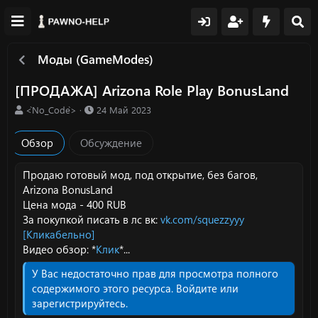
Моды (GameModes)
[ПРОДАЖА] Arizona Role Play BonusLand
А
Д
<`No_Code`>
24 Май 2023
в
а
т
т
Обзор
Обсуждение
о
а
р
с
о
Продаю готовый мод, под открытие, без багов,
з
Arizona BonusLand
д
Цена мода - 400 RUB
а
За покупкой писать в лс вк:
vk.com/squezzyyy
н
[Кликабельно]
и
Видео обзор: *
Клик
*...
я
У Вас недостаточно прав для просмотра полного
содержимого этого ресурса.
Войдите или
зарегистрируйтесь.