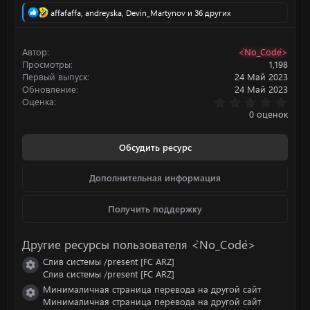
Р
affafaffa
,
andreyska
,
Devin_Martynov
и 36 других
е
а
к
Автор
<`No_Code`>
ц
Просмотры
1,198
и
Первый выпуск
24 Май 2023
и
Обновление
24 Май 2023
:
0
Оценка
.
0 оценок
0
0
з
Обсудить ресурс
в
ё
з
Дополнительная информация
д
Получить поддержку
Другие ресурсы пользователя <`No_Code`>
Слив системы /present [FC ARZ]
Иконка ресурса
Слив системы /present [FC ARZ]
Минималичная страница перевода на другой сайт
Иконка ресурса
Минималичная страница перевода на другой сайт