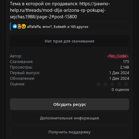
Тема в которой он продавался:
https://pawno-
help.ru/threads/mod-dlja-arizona-rp-pokupaj-
sejchas.1988/page-2#post-15800
Р
affafaffa
,
error?
,
Esdeath
и 165 других
е
а
Нет прав для скачивания
к
ц
и
Автор
<`No_Code`>
и
:
Скачивания
175
Просмотры
2,148
Первый выпуск
1 Дек 2024
Обновление
1 Дек 2024
0
Оценка
.
0 оценок
0
0
з
Обсудить ресурс
в
ё
з
Дополнительная информация
д
Получить поддержку