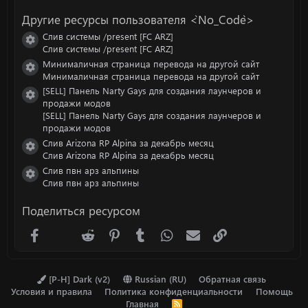
Другие ресурсы пользователя <`No_Code`>
Слив системы /present [FC ARZ]
Иконка ресурса
Слив системы /present [FC ARZ]
Минималичная страница перевода на другой сайт
Иконка ресурса
Минималичная страница перевода на другой сайт
[SELL] Панель Narty Gays для создания лаунчеров и
Иконка ресурса
продажи модов
[SELL] Панель Narty Gays для создания лаунчеров и
продажи модов
Слив Arizona RP Alpina за декабрь месяц
Иконка ресурса
Слив Arizona RP Alpina за декабрь месяц
Слив пвн арз альпины
Иконка ресурса
Слив пвн арз альпины
Поделиться ресурсом
Facebook
X (Twitter)
Reddit
Pinterest
Tumblr
WhatsApp
Электронная почта
Ссылка
[P-H] Dark (v2)
Russian (RU)
Обратная связь
Условия и правила
Политика конфиденциальности
Помощь
Главная
R