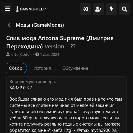
Моды (GameModes)
Слив мода Arizona Supreme (Дмитрия
Переходина)
version - ??
А
Д
<`No_Code`>
1 Дек 2024
в
а
т
т
Обзор
История
Обсуждение
о
а
р
с
о
Версия мультиплеера
з
SA:MP 0.3.7
д
а
Вообщем сливаю его мод т.к я был прав на то что там
н
системы все слитые начиная от мелочей заканчия
и
"уникальной системой аукциона" сочуствую тем что
я
уебал 600р на покупку очень сыорого мода. если вы
хотите получить реально годные системы вы можете
обратится ко мне @kaef011(tg) - @maximych2906 (vk)