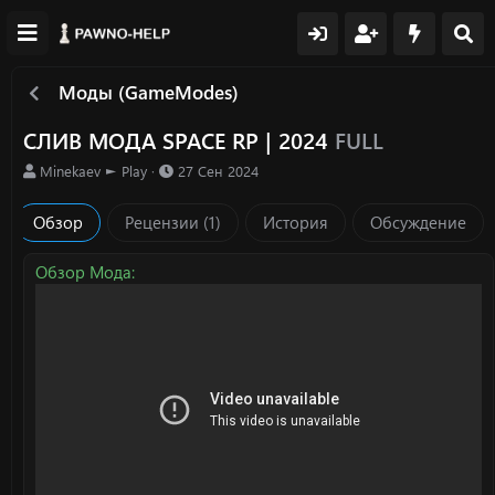
Моды (GameModes)
СЛИВ МОДА SPACE RP | 2024
FULL
А
Д
Minekaev ► Play
27 Сен 2024
в
а
т
т
Обзор
Рецензии (1)
История
Обсуждение
о
а
р
с
о
Обзор Мода:
з
д
а
н
и
я