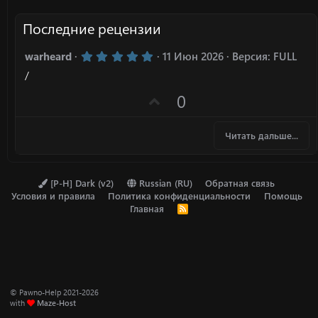
Последние рецензии
5
warheard
11 Июн 2026
Версия: FULL
.
/
0
0
П
0
з
в
о
ё
з
з
Читать дальше...
д
и
т
и
[P-H] Dark (v2)
Russian (RU)
Обратная связь
Условия и правила
Политика конфиденциальности
Помощь
в
Главная
R
н
S
S
ы
й
г
о
© Pawno-Help 2021-2026
л
with
Maze-Host