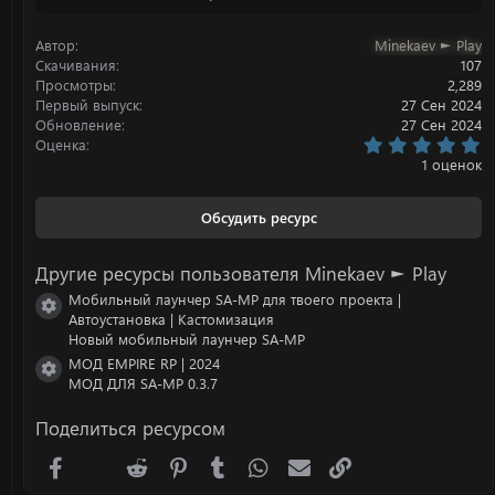
ц
и
Автор
Minekaev ► Play
и
:
Скачивания
107
Просмотры
2,289
Первый выпуск
27 Сен 2024
Обновление
27 Сен 2024
5
Оценка
.
1 оценок
0
0
з
Обсудить ресурс
в
ё
з
Другие ресурсы пользователя Minekaev ► Play
д
Мобильный лаунчер SA-MP для твоего проекта |
Иконка ресурса
Автоустановка | Кастомизация
Новый мобильный лаунчер SA-MP
МОД EMPIRE RP | 2024
Иконка ресурса
МОД ДЛЯ SA-MP 0.3.7
Поделиться ресурсом
Facebook
X (Twitter)
Reddit
Pinterest
Tumblr
WhatsApp
Электронная почта
Ссылка