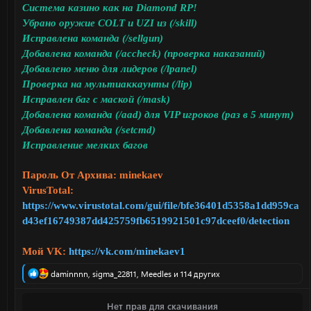
Система казино как на Diamond RP!
Убрано оружие COLT и UZI из (/skill)
Исправлена команда (/sellgun)
Добавлена команда (/accheck) (проверка наказаний)
Добавлено меню для лидеров (/lpanel)
Проверка на мультиаккаунты (/lip)
Исправлен баг с маской (/mask)
Добавлена команда (/aad) для VIP игроков (раз в 5 минут)
Добавлена команда (/setcmd)
Исправление мелких багов
Пароль От Архива: minekaev
VirusTotal:
https://www.virustotal.com/gui/file/bfe36401d5358a1dd959ca
d43ef16749387dd425759fb6519921501c97dceef0/detection
Мой VK:
https://vk.com/minekaev1
Р
daminnnn
,
sigma_22811
,
Meedles
и 114 других
е
а
Нет прав для скачивания
к