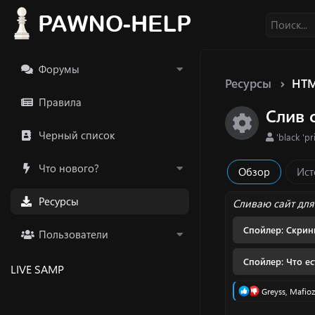
Форумы
Ресурсы
HTM
Правила
Слив 
Икон
Черный список
А
'black 'p
в
т
Что нового?
Обзор
Ист
о
р
Ресурсы
Сливаю сайт для
Спойлер:
Скрин
Пользователи
Спойлер:
Что ес
LIVE SAMP
Р
Greyss
,
Mafioz
е
а