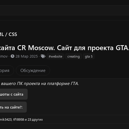
L / CSS
сайта CR Moscow. Сайт для проекта GTA
ка ресурса
Д
Т
rimov
28 Мар 2025
#website
creating
gta 5
а
е
т
г
ория
Обсуждение
а
и
с
о
 вашего ПК проекта на платформе ГТА.
з
д
шоты с сайта
а
н
ть на сайте?:
и
я
nik3423
,
tf18958
и 23 других