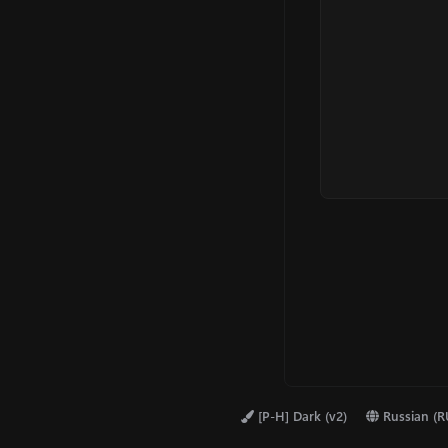
к
ц
и
и
:
[P-H] Dark (v2)
Russian (R