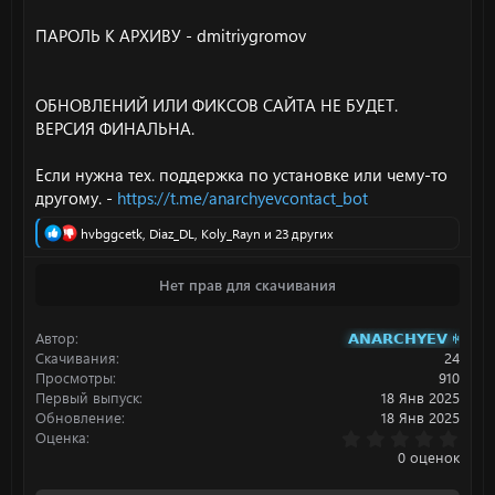
ПАРОЛЬ К АРХИВУ - dmitriygromov
ОБНОВЛЕНИЙ ИЛИ ФИКСОВ САЙТА НЕ БУДЕТ.
ВЕРСИЯ ФИНАЛЬНА.
Если нужна тех. поддержка по установке или чему-то
другому. -
https://t.me/anarchyevcontact_bot
Р
hvbggcetk
,
Diaz_DL
,
Koly_Rayn
и 23 других
е
а
Нет прав для скачивания
к
ц
и
Автор
𝗔𝗡𝗔𝗥𝗖𝗛𝗬𝗘𝗩 ꑭ
и
:
Скачивания
24
Просмотры
910
Первый выпуск
18 Янв 2025
Обновление
18 Янв 2025
0
Оценка
.
0 оценок
0
0