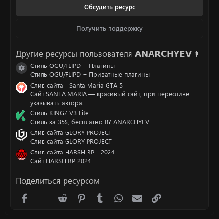
з
Обсудить ресурс
в
ё
з
Получить поддержку
д
Другие ресурсы пользователя 𝗔𝗡𝗔𝗥𝗖𝗛𝗬𝗘𝗩 ꑭ
Стиль OGU/FLIPD + Плагины
Иконка ресурса
Стиль OGU/FLIPD + Приватные плагины
Слив сайта - Santa Maria GTA 5
Сайт SANTA MARIA — красивый сайт, при пересливе
указывать автора.
Стиль KINGZ V3 Lite
Стиль за 35$, бесплатно BY ANARCHYEV
Слив сайта GLORY PROJECT
Слив сайта GLORY PROJECT
Слив сайта HARSH RP - 2024
Сайт HARSH RP 2024
Поделиться ресурсом
Facebook
X (Twitter)
Reddit
Pinterest
Tumblr
WhatsApp
Электронная почта
Ссылка