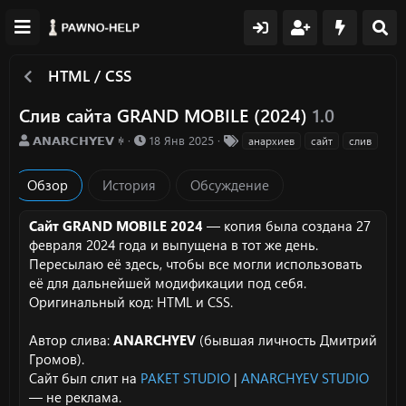
HTML / CSS
Слив сайта GRAND MOBILE (2024)
1.0
А
Д
Т
𝗔𝗡𝗔𝗥𝗖𝗛𝗬𝗘𝗩 ꑭ
18 Янв 2025
анархиев
сайт
слив
в
а
е
т
т
г
Обзор
История
Обсуждение
о
а
и
р
с
о
Сайт GRAND MOBILE 2024
— копия была создана 27
з
февраля 2024 года и выпущена в тот же день.
д
Пересылаю её здесь, чтобы все могли использовать
а
её для дальнейшей модификации под себя.
н
Оригинальный код: HTML и CSS.
и
я
Автор слива:
ANARCHYEV
(бывшая личность Дмитрий
Громов).
Сайт был слит на
PAKET STUDIO
|
ANARCHYEV STUDIO
— не реклама.