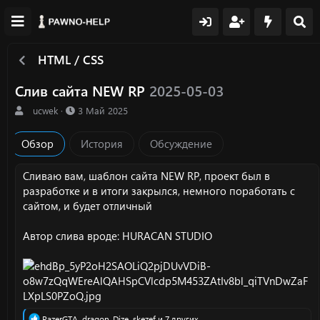
HTML / CSS
Слив сайта NEW RP
2025-05-03
А
Д
⠀ucwek
3 Май 2025
в
а
т
т
Обзор
История
Обсуждение
о
а
р
с
о
Сливаю вам, шаблон сайта NEW RP, проект был в
з
разработке и в итоги закрылся, немного поработать с
д
сайтом, и будет отличный
а
н
Автор слива вроде: HURACAN STUDIO
и
я
Р
RazerGTA
,
dragon_Dize
,
skezef
и 7 других