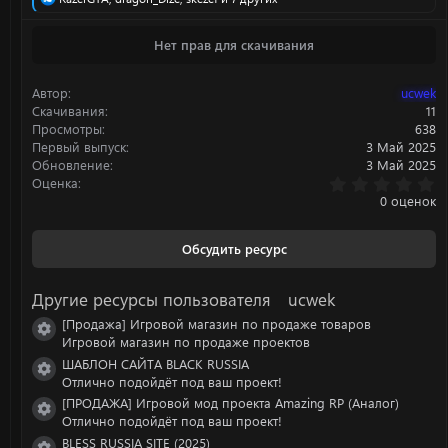
е
а
Нет прав для скачивания
к
ц
и
Автор
⠀ucwek
и
:
Скачивания
11
Просмотры
638
Первый выпуск
3 Май 2025
Обновление
3 Май 2025
0
Оценка
.
0 оценок
0
0
з
Обсудить ресурс
в
ё
з
Другие ресурсы пользователя ⠀ucwek
д
[Продажа] Игровой магазин по продаже товаров
Иконка ресурса
Игровой магазин по продаже проектов
ШАБЛОН САЙТA BLACK RUSSIA
Иконка ресурса
Отлично подойдёт под ваш проект!
[ПРОДАЖА] Игровой мод проекта Amazing RP (Аналог)
Иконка ресурса
Отлично подойдёт под ваш проект!
BLESS RUSSIA SITE (2025)