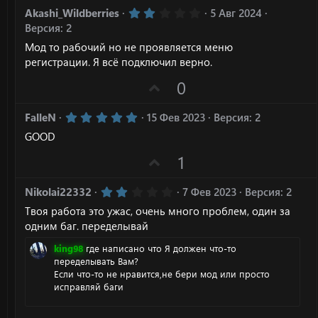
2
Akashi_Wildberries
5 Авг 2024
.
Версия: 2
0
0
Мод то рабочий но не проявляется меню
з
регистрации. Я всё подключил верно.
в
ё
П
0
з
д
о
5
з
FalleN
15 Фев 2023
Версия: 2
.
и
GOOD
0
0
т
П
1
з
и
в
о
ё
в
з
з
2
Nikolai22332
7 Фев 2023
Версия: 2
д
н
.
и
Твоя работа это ужас, очень много проблем, один за
0
ы
0
т
одним баг. переделывай
з
й
и
в
king98
где написано что Я должен что-то
г
ё
в
переделывать Вам?
з
о
Если что-то не нравится,не бери мод или просто
н
д
л
исправляй баги
ы
о
й