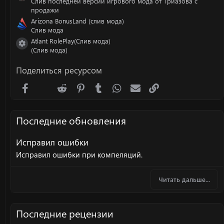
Слив последней версии игрового мода от Триазова с
продажи
Arizona BonusLand (слив мода)
Слив мода
Atlant RolePlay(Слив мода)
Иконка ресурса
(Слив мода)
Поделиться ресурсом
Facebook
X (Twitter)
Reddit
Pinterest
Tumblr
WhatsApp
Электронная почта
Ссылка
Последние обновления
Исправил ошибки
Исправил ошибки при компеляций.
Читать дальше...
Последние рецензии