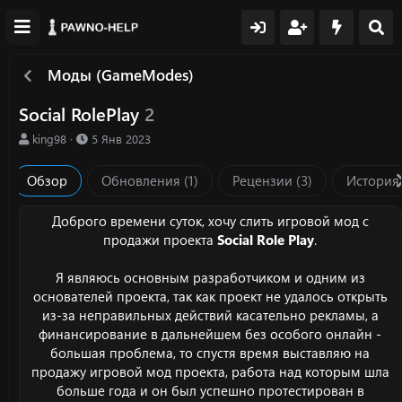
Моды (GameModes)
Social RolePlay
2
А
Д
king98
5 Янв 2023
в
а
т
т
Обзор
Обновления (1)
Рецензии (3)
История
о
а
р
с
о
Доброго времени суток, хочу слить игровой мод с
з
продажи проекта
Social Role Play
.
д
а
Я являюсь основным разработчиком и одним из
н
основателей проекта, так как проект не удалось открыть
и
из-за неправильных действий касательно рекламы, а
я
финансирование в дальнейшем без особого онлайн -
большая проблема, то спустя время выставляю на
продажу игровой мод проекта, работа над которым шла
больше года и он был успешно протестирован в