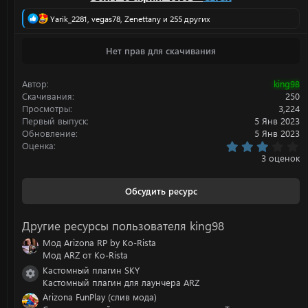
Р
Yarik_2281
,
vegas78
,
Zenettany
и 255 других
е
а
Нет прав для скачивания
к
ц
и
Автор
king98
и
:
Скачивания
250
Просмотры
3,224
Первый выпуск
5 Янв 2023
Обновление
5 Янв 2023
3
Оценка
.
3 оценок
0
0
з
Обсудить ресурс
в
ё
з
Другие ресурсы пользователя king98
д
Мод Arizona RP by Ko-Rista
Мод ARZ от Ko-Rista
Кастомный плагин SKY
Иконка ресурса
Кастомный плагин для лаунчера ARZ
Arizona FunPlay (слив мода)