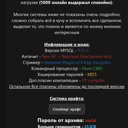
нагрузке
(1000 онлайн выдержал спокойно)
.
Многие системы ниже не показаны очень подробно,
сложно собрать всё в кучу и вспомнить все сделанное,
выделил то, что помню и является по моему мнению
интересным
Информация о моде:
Версия MYSQL -
R39-6
Античит -
Nex-AC + Rakcheat (Настроено все)
Стример -
Streamer Plugin v2.9.4 by Incognito
Командный процессор -
Pawn CMD
Хэширование паролей -
MD5
Доп.плагин компиляции -
JIT compiler
Остальное Все плагины обновлены до последней версии
Система крафта:
Спойлер:
крафт
Пароль от архива:
social
Больше скриншотов -
CLICK