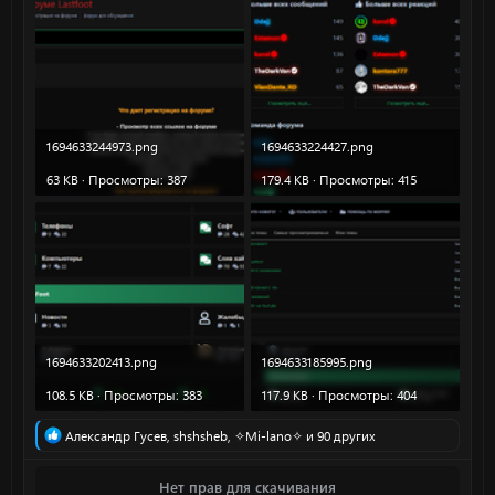
1694633244973.png
1694633224427.png
63 KB · Просмотры: 387
179.4 KB · Просмотры: 415
1694633202413.png
1694633185995.png
108.5 KB · Просмотры: 383
117.9 KB · Просмотры: 404
Р
Александр Гусев
,
shshsheb
,
✧Mi-lano✧
и 90 других
е
а
Нет прав для скачивания
к