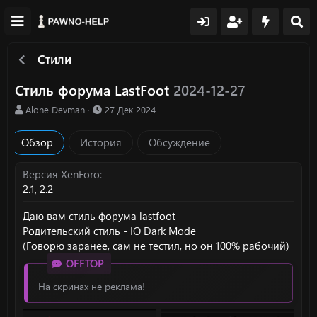
Стили
Стиль форума LastFoot
2024-12-27
А
Д
Alone Devman
27 Дек 2024
в
а
т
т
Обзор
История
Обсуждение
о
а
р
с
о
Версия XenForo
з
2.1
2.2
д
а
Даю вам стиль форума lastfoot
н
Родительский стиль - IO Dark Mode
и
(Говорю заранее, сам не тестил, но он 100% рабочий)
я
OFFTOP
На скринах не реклама!