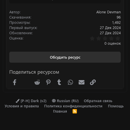
ц
и
Автор
Alone Devman
и
:
Скачивания
96
Просмотры
1,492
Первый выпуск
27 Дек 2024
Обновление
27 Дек 2024
0
Оценка
.
0 оценок
0
0
з
Обсудить ресурс
в
ё
з
Поделиться ресурсом
д
Facebook
X (Twitter)
Reddit
Pinterest
Tumblr
WhatsApp
Электронная почта
Ссылка
[P-H] Dark (v2)
Russian (RU)
Обратная связь
Условия и правила
Политика конфиденциальности
Помощь
Главная
R
S
S