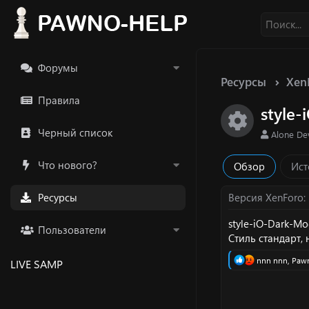
Форумы
Ресурсы
Xen
Правила
style
Икон
Черный список
А
Alone D
в
т
Что нового?
Обзор
Ист
о
р
Ресурсы
Версия XenForo
style-iO-Dark-Mo
Пользователи
Стиль стандарт, 
Р
nnn nnn
,
Pаw
LIVE SAMP
е
а
к
ц