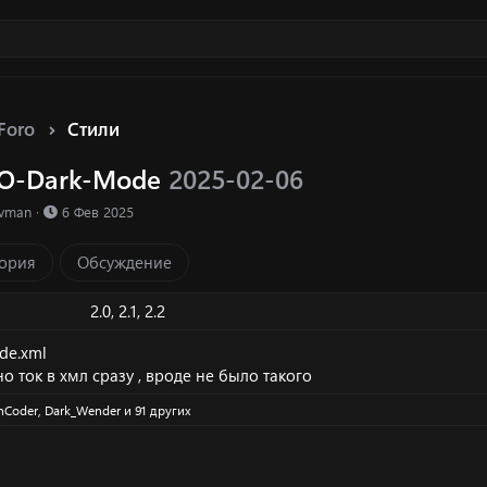
Foro
Стили
-iO-Dark-Mode
2025-02-06
ка ресурса
Д
evman
6 Фев 2025
а
т
ория
Обсуждение
а
с
о
2.0
2.1
2.2
з
д
de.xml
а
но ток в хмл сразу , вроде не было такого
н
и
nCoder
,
Dark_Wender
и 91 других
я