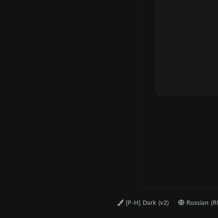
и
и
:
[P-H] Dark (v2)
Russian (R