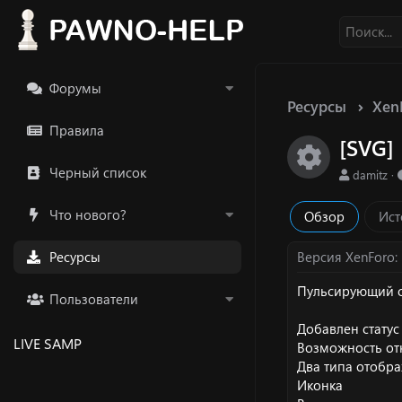
Форумы
Ресурсы
Xen
Правила
[SVG]
Икон
Черный список
А
damitz
в
т
Что нового?
Обзор
Ист
о
р
Ресурсы
Версия XenForo
Пульсирующий с
Пользователи
Добавлен стату
LIVE SAMP
Возможность от
Два типа отобр
Иконка