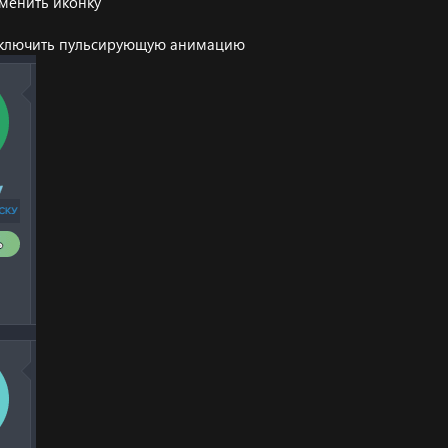
менить иконку
тключить пульсирующую анимацию