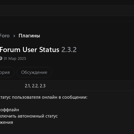
Foro
Плагины
 Forum User Status
2.3.2
ка ресурса
Д
31 Мар 2025
а
т
ория
Обсуждение
а
с
о
2.1
2.2
2.3
з
д
татус пользователя онлайн в сообщении:
а
н
с оффлайн
и
ключить автономный статус
я
ажения