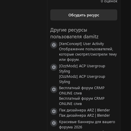
0 оценок
0
0
з
Обсудить ресурс
в
ё
з
Другие ресурсы
д
пользователя damitz
[XenConcept] User Activity
Иконка ресурса
Отображение пользователей,
которые смотрят/смотрели тему
или форум.
[OzzModz] ACP Usergroup
Иконка ресурса
Styling
[OzzModz] ACP Usergroup
Styling
Бесплатный форум CRMP
Иконка ресурса
ONLINE слив
Бесплатный форум CRMP
ONLINE слив
Пак дизайнера ARZ | Blender
Иконка ресурса
Пак дизайнера ARZ | Blender
Красивые баннеры для вашего
Иконка ресурса
форума 2026