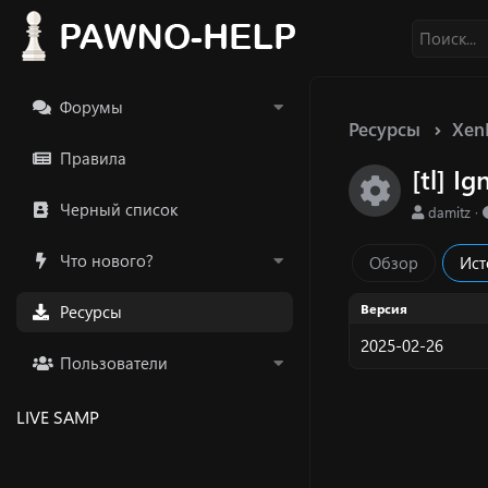
Форумы
Ресурсы
Xen
Правила
[tl] I
Икон
Черный список
А
damitz
в
т
Что нового?
Обзор
Ист
о
р
Версия
Ресурсы
2025-02-26
Пользователи
LIVE SAMP