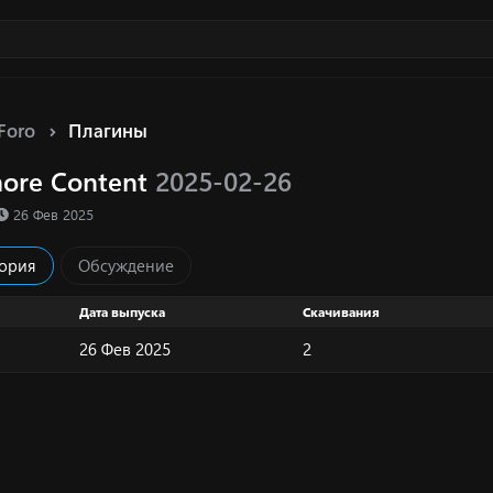
Foro
Плагины
gnore Content
2025-02-26
ка ресурса
Д
26 Фев 2025
а
т
ория
Обсуждение
а
с
о
Дата выпуска
Скачивания
з
26 Фев 2025
2
д
а
н
и
я