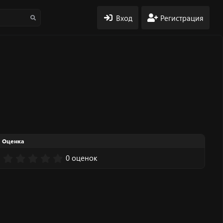
Вход
Регистрация
Оценка
0
0 оценок
.
0
0
з
в
ё
з